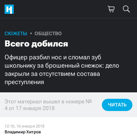
СЮЖЕТЫ
ОБЩЕСТВО
Поддержите
Всего добился
нашу работу!
Офицер разбил нос и сломал зуб
Ежемесячно
Разово
школьнику за брошенный снежок: дело
закрыли за отсутствием состава
3000
1000
преступления
500
300
Этот материал вышел в номере №
ЧИТАТЬ
4 от 17 января 2018
Нажимая кнопку «Стать соучастником»,
я принимаю
условия
и подтверждаю свое гражданство РФ
Владимир Хитров