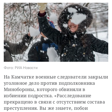
СТАТЬ СОУЧАСТНИКОМ
ПОДЕЛИТЬСЯ С ДРУЗЬЯМИ
Если у вас есть вопросы, пишите
donate@novayagazeta.ru
или
звоните:
+7 (929) 612-03-68
Фото: РИА Новости
На Камчатке военные следователи закрыли 
уголовное дело против подполковника 
Минобороны, которого обвиняли в 
избиении подростка. «Расследование 
прекращено в связи с отсутствием состава 
преступления. Вы же знаете, побои 