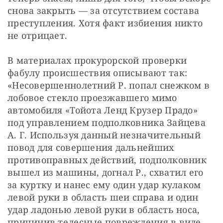
снова закрыть — за отсутствием состава 
преступления. Хотя факт избиения никто 
не отрицает.
В материалах прокурорской проверки 
фабулу происшествия описывают так: 
«Несовершеннолетний Р. попал снежком в 
лобовое стекло проезжавшего мимо 
автомобиля «Тойота Ленд Крузер Прадо» 
под управлением подполковника Зайцева 
А. Г. Используя данный незначительный 
повод для совершения дальнейших 
противоправных действий, подполковник 
вышел из машины, догнал Р., схватил его 
за куртку и нанес ему один удар кулаком 
левой руки в область шеи справа и один 
удар ладонью левой руки в область носа, 
причинив телесные повреждения в виде 