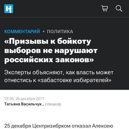
КОММЕНТАРИЙ
ПОЛИТИКА
Поддержите
«Призывы к бойкоту
нашу работу!
выборов не нарушают
Ежемесячно
Разово
российских законов»
Эксперты объясняют, как власть может
3000
1000
отнестись к «забастовке избирателей»
500
300
Татьяна Васильчук
,
спецкор
Нажимая кнопку «Стать соучастником»,
я принимаю
условия
и подтверждаю свое гражданство РФ
25 декабря Центризибрком отказал Алексею