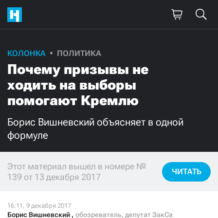
КОЛОНКА
ПОЛИТИКА
Поддержите
Почему призывы не
нашу работу!
ходить на выборы
Ежемесячно
Разово
помогают Кремлю
Борис Вишневский объясняет в одной
3000
1000
формуле
500
300
Этот материал вышел в номере №
ЧИТАТЬ
139 от 13 декабря 2017
Нажимая кнопку «Стать соучастником»,
я принимаю
условия
и подтверждаю свое гражданство РФ
Борис Вишневский
,
обозреватель, депутат ЗакСа