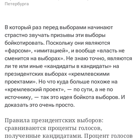
СТАТЬ СОУЧАСТНИКОМ
Петербурга
ПОДЕЛИТЬСЯ С ДРУЗЬЯМИ
Если у вас есть вопросы, пишите
donate@novayagazeta.ru
или
В который раз перед выборами начинают
звоните:
страстно звучать призывы эти выборы
+7 (929) 612-03-68
бойкотировать. Поскольку они являются
«фарсом», «имитацией», и вообще «власть не
сменится на выборах». Не знаю точно, являются
ли те или иные «кандидаты в кандидаты» на
президентских выборах «кремлевскими
проектами». Но что куда больше похоже на
«кремлевский проект», — по сути, а не по
источнику, — так это идея бойкота выборов. И
доказать это очень просто.
Правила президентских выборов: 
сравниваются проценты голосов, 
полученные кандидатами. Процент голосов 