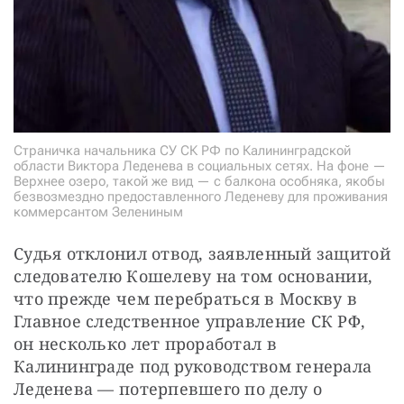
Страничка начальника СУ СК РФ по Калининградской
области Виктора Леденева в социальных сетях. На фоне —
Верхнее озеро, такой же вид — с балкона особняка, якобы
безвозмездно предоставленного Леденеву для проживания
коммерсантом Зелениным
Судья отклонил отвод, заявленный защитой 
следователю Кошелеву на том основании, 
что прежде чем перебраться в Москву в 
Главное следственное управление СК РФ, 
он несколько лет проработал в 
Калининграде под руководством генерала 
Леденева — потерпевшего по делу о 