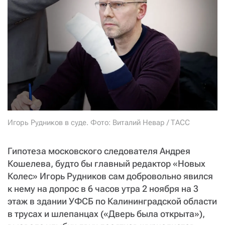
СТАТЬ СОУЧАСТНИКОМ
ПОДЕЛИТЬСЯ С ДРУЗЬЯМИ
Если у вас есть вопросы, пишите
donate@novayagazeta.ru
или
звоните:
+7 (929) 612-03-68
Игорь Рудников в суде. Фото: Виталий Невар / ТАСС
Гипотеза московского следователя Андрея
Кошелева, будто бы главный редактор «Новых
Колес» Игорь Рудников сам добровольно явился
к нему на допрос в 6 часов утра 2 ноября на 3
этаж в здании УФСБ по Калининградской области
в трусах и шлепанцах («Дверь была открыта»),