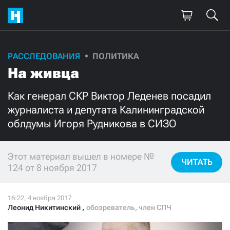
РАССЛЕДОВАНИЯ
ПОЛИТИКА
Поддержите
На живца
нашу работу!
Как генерал СКР Виктор Леденев посадил
Ежемесячно
Разово
журналиста и депутата Калининградской
облдумы Игоря Рудникова в СИЗО
3000
1000
Этот материал вышел в номере №
500
300
ЧИТАТЬ
124 от 8 ноября 2017
Леонид Никитинский
,
обозреватель, член СПЧ
Нажимая кнопку «Стать соучастником»,
я принимаю
условия
и подтверждаю свое гражданство РФ