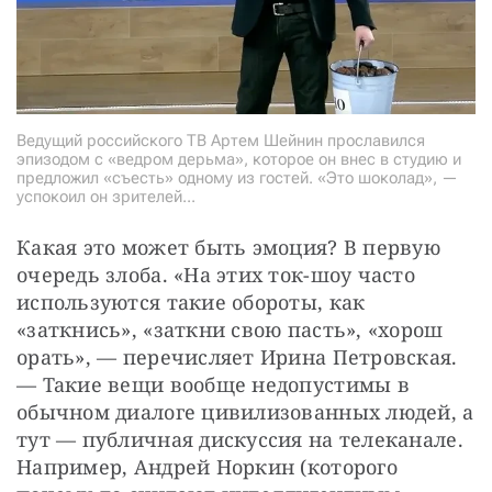
Ведущий российского ТВ Артем Шейнин прославился
эпизодом с «ведром дерьма», которое он внес в студию и
предложил «съесть» одному из гостей. «Это шоколад», —
успокоил он зрителей...
Какая это может быть эмоция? В первую 
очередь злоба. «На этих ток-шоу часто 
используются такие обороты, как 
«заткнись», «заткни свою пасть», «хорош 
орать», — перечисляет Ирина Петровская. 
— Такие вещи вообще недопустимы в 
обычном диалоге цивилизованных людей, а 
тут — публичная дискуссия на телеканале. 
Например, Андрей Норкин (которого 