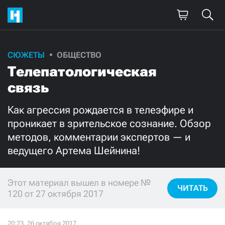
СЮЖЕТЫ
ОБЩЕСТВО
Поддержите
Телепатологическая
нашу работу!
связь
Ежемесячно
Разово
Как агрессия рождается в телеэфире и
проникает в зрительское сознание. Обзор
3000
1000
методов, комментарии экспертов — и
ведущего Артема Шейнина!
500
300
Этот материал вышел в номере №
ЧИТАТЬ
120 от 27 октября 2017
Нажимая кнопку «Стать соучастником»,
я принимаю
условия
и подтверждаю свое гражданство РФ