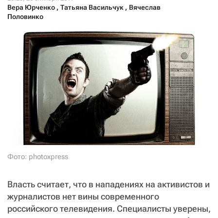
СТАТЬ СОУЧАСТНИКОМ
Вера Юрченко
,
Татьяна Васильчук
,
Вячеслав
Половинко
ПОДЕЛИТЬСЯ С ДРУЗЬЯМИ
Если у вас есть вопросы, пишите
donate@novayagazeta.ru
или
звоните:
+7 (929) 612-03-68
Фото: photoxpress
Власть считает, что в нападениях на активистов и
журналистов нет вины современного
российского телевидения. Специалисты уверены,