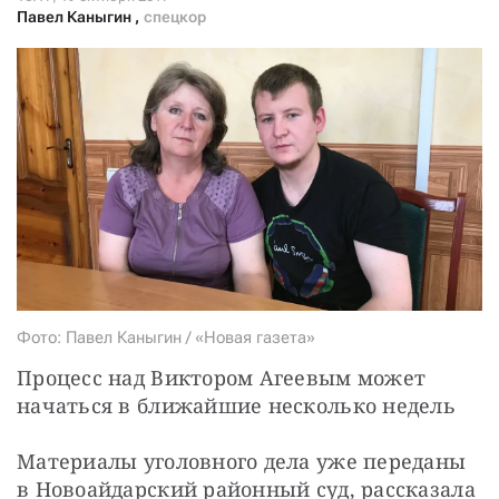
СТАТЬ СОУЧАСТНИКОМ
Павел Каныгин
,
спецкор
ПОДЕЛИТЬСЯ С ДРУЗЬЯМИ
Если у вас есть вопросы, пишите
donate@novayagazeta.ru
или
звоните:
+7 (929) 612-03-68
Фото: Павел Каныгин / «Новая газета»
Процесс над Виктором Агеевым может 
начаться в ближайшие несколько недель
Материалы уголовного дела уже переданы 
в Новоайдарский районный суд, рассказала 