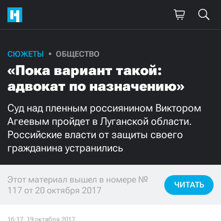
СЮЖЕТЫ
ОБЩЕСТВО
Поддержите
«Пока вариант такой:
нашу работу!
адвокат по назначению»
Ежемесячно
Разово
Суд над пленным россиянином Виктором
Агеевым пройдет в Луганской области.
3000
1000
Российские власти от защиты своего
гражданина устранились
500
300
Этот материал вышел в номере №
ЧИТАТЬ
117 от 20 октября 2017
Нажимая кнопку «Стать соучастником»,
я принимаю
условия
и подтверждаю свое гражданство РФ