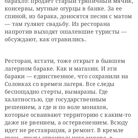
барахло: продает старый тряпичный мячик, 
консервы, мутные огурцы в банке. За ее 
спиной, из барака, доносятся песни с матом 
— ​там гуляют свадьбу. Из ресторана 
напротив выходят ошалевшие туристы — ​
обсуждают, как отравились.
Ресторан, кстати, тоже открыт в бывшем 
лагерном бараке. Как и магазин. И эти 
бараки — ​единственное, что сохранили на 
Соловках со времен лагеря. Все следы 
беспощадно стерты, вымараны. Где 
халатностью, где государственным 
решением, а где и по воле монахов, 
которые осваивают территорию с каким-то 
даже не рвением, а остервенением. Всюду 
идет не реставрация, а ремонт. В кремле 
грязь, груды строительного мусора, в 