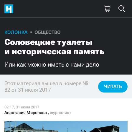
КОЛОНКА
ОБЩЕСТВО
Поддержите
Соловецкие туалеты
нашу работу!
и историческая память
Ежемесячно
Разово
Или как можно иметь с нами дело
3000
1000
Этот материал вышел в номере №
ЧИТАТЬ
82 от 31 июля 2017
500
300
Анастасия Миронова
,
журналист
Нажимая кнопку «Стать соучастником»,
я принимаю
условия
и подтверждаю свое гражданство РФ