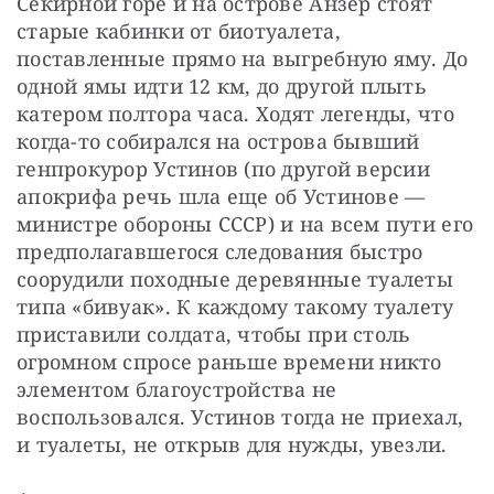
Секирной горе и на острове Анзер стоят 
старые кабинки от биотуалета, 
поставленные прямо на выгребную яму. До 
одной ямы идти 12 км, до другой плыть 
катером полтора часа. Ходят легенды, что 
когда-то собирался на острова бывший 
генпрокурор Устинов (по другой версии 
апокрифа речь шла еще об Устинове — 
министре обороны СССР) и на всем пути его 
предполагавшегося следования быстро 
соорудили походные деревянные туалеты 
типа «бивуак». К каждому такому туалету 
приставили солдата, чтобы при столь 
огромном спросе раньше времени никто 
элементом благоустройства не 
воспользовался. Устинов тогда не приехал, 
и туалеты, не открыв для нужды, увезли.