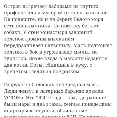
Остров встречает заборами из гнутого 
профнастила и мусором от шашлычников. 
Не поверите, но и на берегу Белого моря 
есть шашлычники. По поселку бегают 
собаки. У стен монастыря задорный 
теленок громким мычанием 
передразнивает бензопилу. Мать подгоняет 
теленка в бок и угрожающе мычит на 
туристов. Возле входа в магазин бодаются 
два козла. Козы, сбившись в кучу, с 
трепетом следят за поединком.
Разруха на Соловках непередаваемая… 
Люди живут в лагерных бараках времен 
УСЛОНа. Это 1920-е годы. Там, где раньше 
были нары в два этажа, сейчас понаделаны 
квартиры-клетушки, обляпанные 
заплатками из фанеры и ДСП. На каждом 