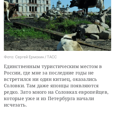
СТАТЬ СОУЧАСТНИКОМ
ПОДЕЛИТЬСЯ С ДРУЗЬЯМИ
Если у вас есть вопросы, пишите
donate@novayagazeta.ru
или
звоните:
+7 (929) 612-03-68
Фото: Сергей Ермохин / ТАСС
Единственным туристическим местом в 
России, где мне за последние годы не 
встретился ни один китаец, оказались 
Соловки. Там даже японцы появляются 
редко. Зато много на Соловках европейцев, 
которые уже и из Петербурга начали 
исчезать.