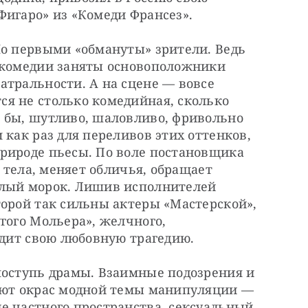
Фигаро» из «Комеди Франсез».
Но первыми «обмануты» зрители. Ведь 
 комедии заняты основоположники 
тральности. А на сцене — ​вовсе 
я не столько комедийная, сколько 
 бы, шутливо, шаловливо, фривольно 
 как раз для переливов этих оттенков, 
рироде пьесы. По воле постановщика 
и тела, меняет обличья, обращает 
лый морок. Лишив исполнителей 
орой так сильны актеры «Мастерской», 
гого Мольера», желчного, 
идит свою любовную трагедию.
поступь драмы. Взаимные подозрения и 
ают окрас модной темы манипуляции — 
е частного пространства, сексуальный 