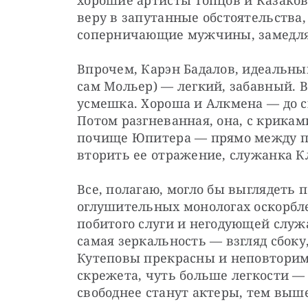
хорошие артисты Топцов и Казаков
веру в запутанные обстоятельства,
соперничающие мужчины, замедля
Впрочем, Карэн Бадалов, идеальный
сам Мольер) — ​легкий, забавный. В 
усмешка. Хороша и Алкмена — ​до ск
Потом разгневанная, она, с крикам
почище Юпитера — ​прямо между па
вторить ее отражение, служанка К
Все, полагаю, могло бы выглядеть 
оглушительных монологах оскорбле
побитого слуги и негодующей служа
самая зеркальность — ​взгляд сбоку,
Кутеповы прекрасны и неповторим
скрежета, чуть больше легкости — ​
свободнее станут актеры, тем выш