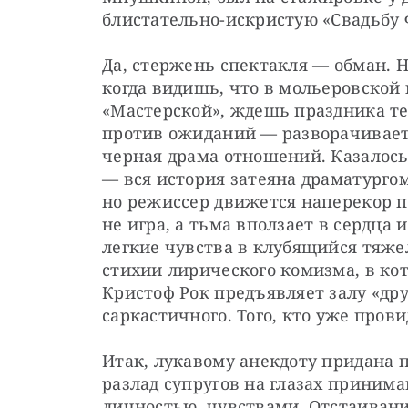
блистательно-искристую «Свадьбу 
Да, стержень спектакля — ​обман. 
когда видишь, что в мольеровской
«Мастерской», ждешь праздника теа
против ожиданий — ​разворачиваетс
черная драма отношений. Казалось
— ​вся история затеяна драматургом
но режиссер движется наперекор п
не игра, а тьма вползает в сердца 
легкие чувства в клубящийся тяже
стихии лирического комизма, в кот
Кристоф Рок предъявляет залу «дру
саркастичного. Того, кто уже пров
Итак, лукавому анекдоту придана 
разлад супругов на глазах приним
​личностью, чувствами. Отстаивани