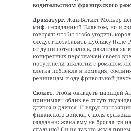
водительством французского реж
Драматург.
 Жан-Батист Мольер нек
миф, переданный Плавтом, но и св
говорят: чтобы особо угодить корол
следует позабавить публику Пале-
от души потешались, различая за 
конкретных персонажей своего врем
потускнели аналогии с романом Лю
слегка поблекла и комедия, соеди
ревнивцам и оду фривольной двус
Сюжет.
Чтобы овладеть царицей А
принимает облик ее отсутствующего
длится и длится. И вдруг настоящи
фиванского войска, с поля сражени
озадачен: жена ему не бросается н
спальню? Он не такого ждал приема.