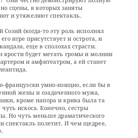
?  Они честно демонстрируют полную 
 но сцены, в которых заняты 
ют и утяжеляют спектакль.
 Созий (когда-то эту роль исполнял 
его игре присутствует и острота, и 
андала, еще в сполохах страсти. 
и ярости будет метать громы и молнии 
ртером и амфитеатром, а ей станет 
леантида.
по-французски умно-изящно, если бы в 
нной жены и озадаченного мужа, 
нки, кроме напора и крика была та 
 чуть искоса. Конечно, сестры 
ы. Но чуть меньше драматического 
и спектакль полетит. И чем щедрее, 
е.