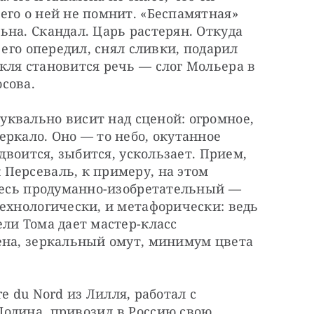
го о ней не помнит. «Беспамятная» 
на. Скандал. Царь растерян. Откуда 
 его опередил, снял сливки, подарил 
ля становится речь — ​слог Мольера в 
сова.
квально висит над сценой: огромное, 
кало. Оно — ​то небо, окутанное 
двоится, зыбится, ускользает. Прием, 
Персеваль, к примеру, на этом 
десь продуманно-изобретательный — 
ехнологически, и метафорически: ведь 
ли Тома дает мастер-класс 
ена, зеркальный омут, минимум цвета 
e du Nord из Лилля, работал с 
одина, привозил в Россию свою 