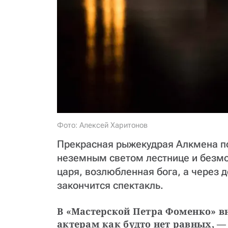
Фото: Алексей Харитонов
Прекрасная рыжекудрая Алкмена п
неземным светом лестнице и безмол
царя, возлюбленная бога, а через д
закончится спектакль.
В «Мастерской Петра Фоменко» вно
актерам как будто нет равных, — ​