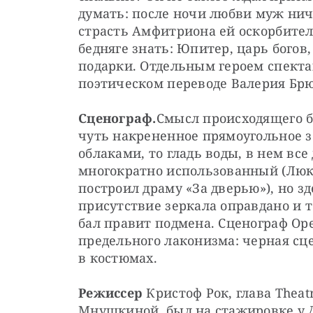
думать: после ночи любви муж ниче
страсть Амфитриона ей оскорбитель
бедняге знать: Юпитер, царь богов,
подарки. Отдельным героем спектак
поэтическом переводе Валерия Брю
Сценограф.
Смысл происходящего бу
чуть накрененное прямоугольное зер
облаками, то гладь воды, в нем все 
многократно использованный (Люк 
построил драму «За дверью»), но з
присутствие зеркала оправдано и т
бал правит подмена. Сценограф Оре
предельного лаконизма: черная сц
в костюмах.
Режиссер
 Кристоф Рок, глава Тheatr
Мнушкиной, был на стажировке у Д