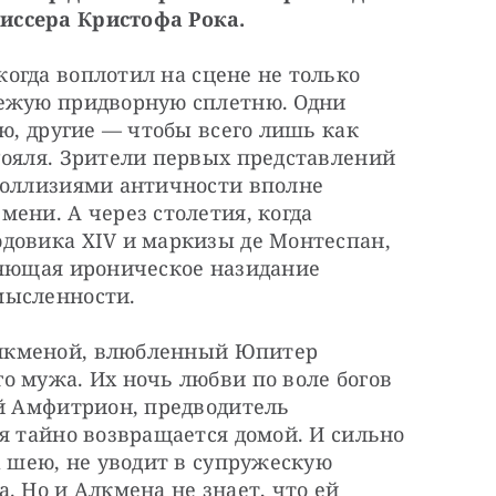
иссера Кристофа Рока.
огда воплотил на сцене не только 
ежую придворную сплетню. Одни 
ю, другие — ​чтобы всего лишь как 
Рояля. Зрители первых представлений 
коллизиями античности вполне 
ени. А через столетия, когда 
довика ХIV и маркизы де Монтеспан, 
няющая ироническое назидание 
мысленности.
лкменой, влюбленный Юпитер 
 мужа. Их ночь любви по воле богов 
й Амфитрион, предводитель 
я тайно возвращается домой. И сильно 
а шею, не уводит в супружескую 
 Но и Алкмена не знает, что ей 