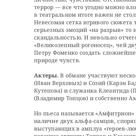
террор — ​все что угодно можно вло
в театральном итоге важен не стол
Невесомая сетка игривого сюжета т
серьезных эмоций «на разрыв» то и
скандальностью. И невольно отчег
«Великолепный рогоносец», чей д
Петру Фоменко создать сложнейшее
природе чувств.
Актеры.
 В обмане участвуют нескол
(Иван Верховых) и Созий (Карэн Ба
Кутепова) и служанка Клеантида (П
(Владимир Топцов) и собственно А
Но пьеса называется «Амфитрион» и
наличие двух альфа-самцов, споря
выступающих в амплуа «героев-любо