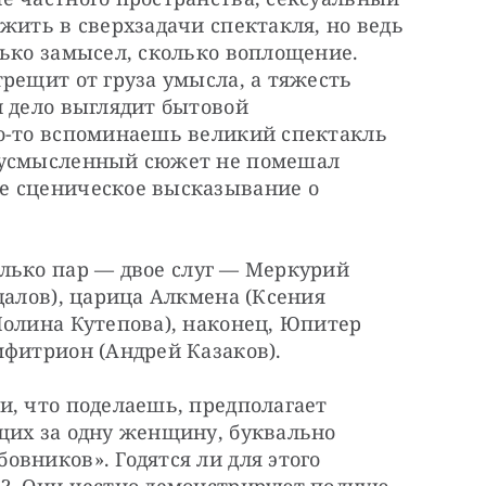
жить в сверхзадачи спектакля, но ведь 
ько замысел, сколько воплощение. 
рещит от груза умысла, а тяжесть 
 дело выглядит бытовой 
о-то вспоминаешь великий спектакль 
вусмысленный сюжет не помешал 
 сценическое высказывание о 
ько пар — ​двое слуг — ​Меркурий 
далов), царица Алкмена (Ксения 
олина Кутепова), наконец, Юпитер 
мфитрион (Андрей Казаков).
, что поделаешь, предполагает 
щих за одну женщину, буквально 
вников». Годятся ли для этого 