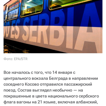
СТАТЬ СОУЧАСТНИКОМ
ПОДЕЛИТЬСЯ С ДРУЗЬЯМИ
Если у вас есть вопросы, пишите
donate@novayagazeta.ru
или
звоните:
+7 (929) 612-03-68
Фото: EPA/STR
Все началось с того, что 14 января с
центрального вокзала Белграда в направлении
соседнего Косово отправился пассажирский
поезд. Состав выглядел необычно — на
покрашенные в цвета национального сербского
флага вагоны на 21 языке, включая албанский,