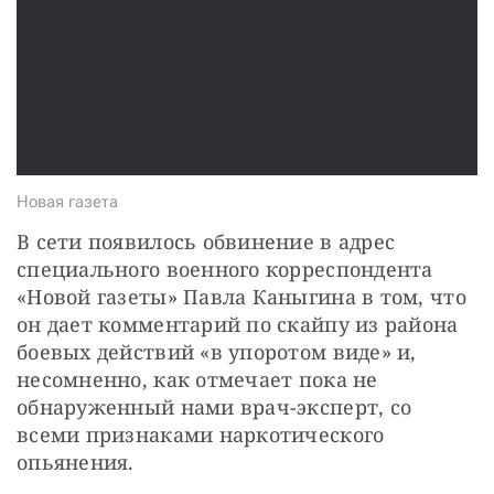
СТАТЬ СОУЧАСТНИКОМ
ПОДЕЛИТЬСЯ С ДРУЗЬЯМИ
Если у вас есть вопросы, пишите
donate@novayagazeta.ru
или
звоните:
+7 (929) 612-03-68
Новая газета
В сети появилось обвинение в адрес 
специального военного корреспондента 
«Новой газеты» Павла Каныгина в том, что 
он дает комментарий по скайпу из района 
боевых действий «в упоротом виде» и, 
несомненно, как отмечает пока не 
обнаруженный нами врач-эксперт, со 
всеми признаками наркотического 
опьянения.