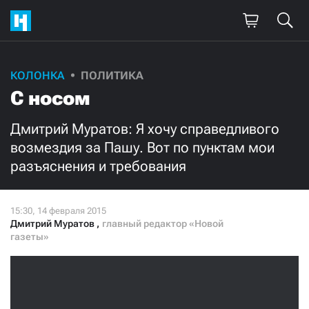
КОЛОНКА
ПОЛИТИКА
Поддержите
С носом
нашу работу!
Дмитрий Муратов: Я хочу справедливого
Ежемесячно
Разово
возмездия за Пашу. Вот по пунктам мои
разъяснения и требования
3000
1000
500
300
Дмитрий Муратов
,
главный редактор «Новой
газеты»
Нажимая кнопку «Стать соучастником»,
я принимаю
условия
и подтверждаю свое гражданство РФ