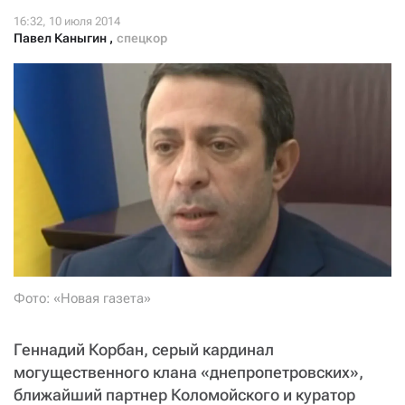
СТАТЬ СОУЧАСТНИКОМ
ПОДЕЛИТЬСЯ С ДРУЗЬЯМИ
Павел Каныгин
,
спецкор
Если у вас есть вопросы, пишите
donate@novayagazeta.ru
или
звоните:
+7 (929) 612-03-68
Фото: «Новая газета»
Геннадий Корбан, серый кардинал
могущественного клана «днепропетровских»,
ближайший партнер Коломойского и куратор