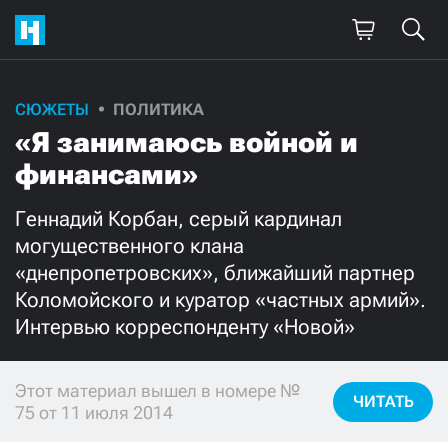
СЮЖЕТЫ
ПОЛИТИКА
Поддержите
«Я занимаюсь войной и
нашу работу!
финансами»
Ежемесячно
Разово
Геннадий Корбан, серый кардинал
могущественного клана
3000
1000
«днепропетровских», ближайший партнер
Коломойского и куратор «частных армий».
500
300
Интервью корреспонденту «Новой»
Этот материал вышел в номере №
ЧИТАТЬ
75 от 11 июля 2014
Нажимая кнопку «Стать соучастником»,
я принимаю
условия
и подтверждаю свое гражданство РФ