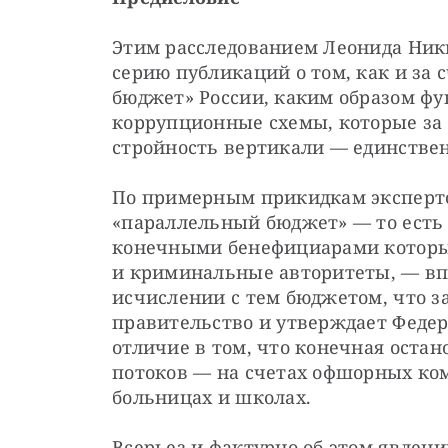
Этим расследованием Леонида Ники
серию публикаций о том, как и за 
бюджет» России, каким образом ф
коррупционные схемы, которые за 
стройность вертикали — единствен
По примерным прикидкам экспертов 
«параллельный бюджет» — то есть п
конечными бенефициарами которых
и криминальные авторитеты, — вп
исчислении с тем бюджетом, что з
правительство и утверждает Федер
отличие в том, что конечная оста
потоков — на счетах офшорных ком
больницах и школах.
Всерьез и фактурно об этом явлени