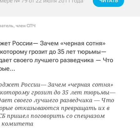
мере № 79 от 22 июля 2011 года
ЧИТАТЬ
ватель, член СПЧ
джет России— Зачем «черная сотня»
 которому грозит до 35 лет тюрьмы—
ает своего лучшего разведчика — Что
ые...
юджет России— Зачем «черная сотня» 
, которому грозит до 35 лет тюрьмы— 
ает своего лучшего разведчика — Что 
орые отказываются превращать их в 
Б пришел поговорить со спецназом 
о комитета