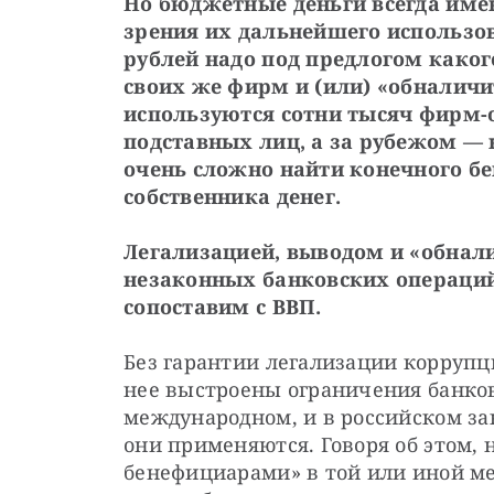
Но бюджетные деньги всегда име
зрения их дальнейшего использов
рублей надо под предлогом какого
своих же фирм и (или) «обналичит
используются сотни тысяч фирм-о
подставных лиц, а за рубежом — 
очень сложно найти конечного бене
собственника денег.
Легализацией, выводом и «обнали
незаконных банковских операций,
сопоставим с ВВП.
Без гарантии легализации коррупц
нее выстроены ограничения банковс
международном, и в российском зак
они применяются. Говоря об этом,
бенефициарами» в той или иной ме