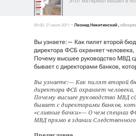
Этот материал вышел в но
Леонид Никитинский
,
обозре
Вы узнаете:— Как пилят второй бю
директора ФСБ охраняет человека,
Почему высшее руководство МВД сд
бывает с директорами банков, котор
Вы узнаете:— Как пилят второй б
директора ФСБ охраняет человека
Почему высшее руководство МВД сд
бывает с директорами банков, кот
«сливные бачки»— О чем спецназ ФС
МВД прямо в здании Следственног
Предисловие