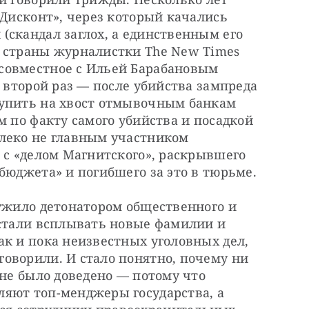
«Дисконт», через который качались 
скандал заглох, а единственным его 
 страны журналистки The New Times 
совместное с Ильей Барабановым 
 второй раз — после убийства зампреда 
упить на хвост отмывочным банкам 
м по факту самого убийства и посадкой 
леко не главным участником 
 с «делом Магнитского», раскрывшего 
бюджета» и погибшего за это в тюрьме.
ужило детонатором общественного и 
 стали всплывать новые фамилии и 
к и пока неизвестных уголовных дел, 
оворили. И стало понятно, почему ни 
 не было доведено — потому что 
яют топ-менджеры государства, а 