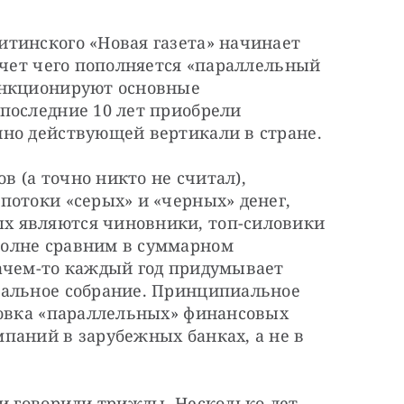
тинского «Новая газета» начинает 
счет чего пополняется «параллельный 
ункционируют основные 
последние 10 лет приобрели 
но действующей вертикали в стране.
(а точно никто не считал), 
отоки «серых» и «черных» денег, 
 являются чиновники, топ-силовики 
олне сравним в суммарном 
ачем-то каждый год придумывает 
альное собрание. Принципиальное 
новка «параллельных» финансовых 
паний в зарубежных банках, а не в 
и говорили трижды. Несколько лет 