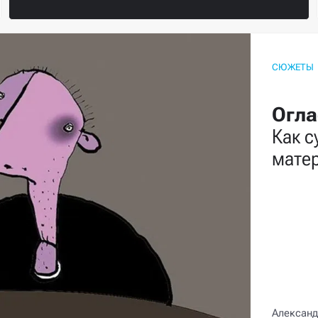
СЮЖЕТЫ
Огла
Как с
мате
Александ