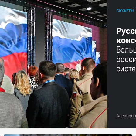
СЮЖЕТЫ
Русс
конс
Больш
росси
систе
Александ