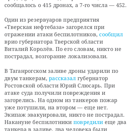
сообщалось о 415 дронах, а 7-го числа — 452.
Один из резервуаров предприятия 
«Тверская нефтебаза» загорелся при 
отражении атаки беспилотников, 
сообщил
врио губернатора Тверской области 
Виталий Королёв. По его словам, никто не 
пострадал, возгорание локализовали.
В Таганрогском заливе дроны ударили по 
двум танкерам, 
рассказал
 губернатор 
Ростовской области Юрий Слюсарь. При 
атаке суда получили повреждения и 
загорелись. На одном из танкеров пожар 
уже потушили, на втором — еще нет. 
Экипаж эвакуировали, никто не пострадал. 
Накануне беспилотники 
повредили
 еще два 
танкера в заливе, два человека были 