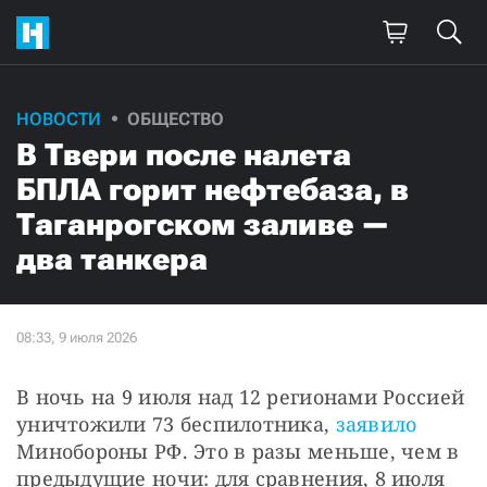
НОВОСТИ
ОБЩЕСТВО
В Твери после налета
БПЛА горит нефтебаза, в
Таганрогском заливе —
два танкера
В ночь на 9 июля над 12 регионами Россией 
уничтожили 73 беспилотника, 
заявило
Минобороны РФ. Это в разы меньше, чем в 
предыдущие ночи: для сравнения, 8 июля 