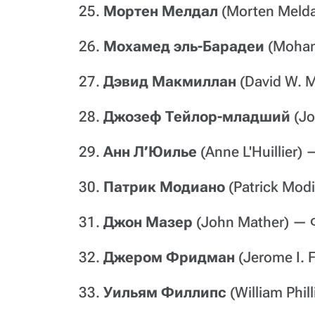
25.
Мортен Мелдал
(Morten Melda
26.
Мохамед эль-Барадеи
(Moham
27.
Дэвид Макмиллан
(David W. 
28.
Джозеф Тейлор-младший
(Jo
29.
Анн Л’Юилье
(Anne L'Huillier)
30.
Патрик Модиано
(Patrick Mod
31.
Джон Мазер
(John Mather) — 
32.
Джером Фридман
(Jerome I. 
33.
Уильям Филлипс
(William Phi