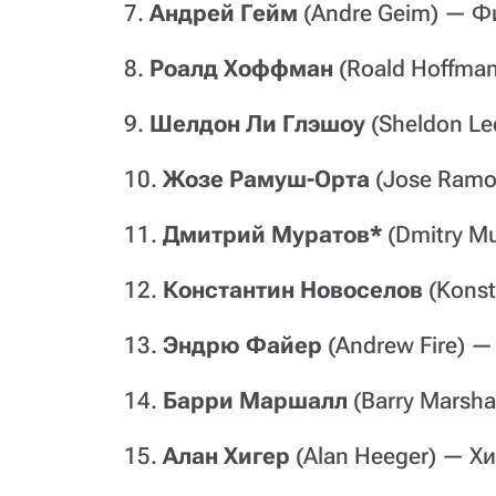
7.
Андрей Гейм
(Andre Geim) — Ф
8.
Роалд Хоффман
(Roald Hoffma
9.
Шелдон Ли Глэшоу
(Sheldon Le
10.
Жозе Рамуш-Орта
(Jose Ramo
11.
Дмитрий Муратов*
(Dmitry M
12.
Константин Новоселов
(Konst
13.
Эндрю Файер
(Andrew Fire) 
14.
Барри Маршалл
(Barry Marsh
15.
Алан Хигер
(Alan Heeger) — Х