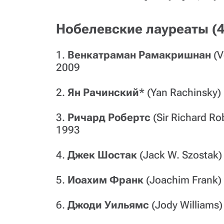
Нобелевские лауреаты (4
1.
Венкатраман Рамакришнан
(V
2009
2.
Ян Рачинский
* (Yan Rachinsky
3.
Ричард Робертс
(Sir Richard R
1993
4.
Джек Шостак
(Jack W. Szostak
5.
Иоахим Франк
(Joachim Frank)
6.
Джоди Уильямс
(Jody Williams