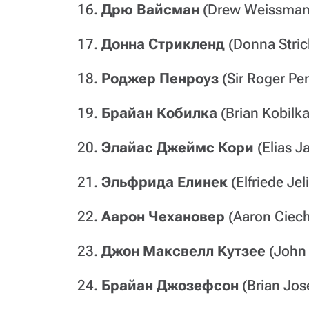
16.
Дрю Вайсман
(Drew Weissman
17.
Донна Стрикленд
(Donna Stri
18.
Роджер Пенроуз
(Sir Roger P
19.
Брайан Кобилка
(Brian Kobilk
20.
Элайас Джеймс Кори
(Elias 
21.
Эльфрида Елинек
(Elfriede Je
22.
Аарон Чехановер
(Aaron Ciec
23.
Джон Максвелл Кутзее
(John
24.
Брайан Джозефсон
(Brian Jo