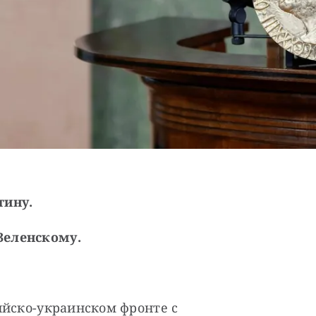
тину.
Зеленскому.
йско-украинском фронте с 