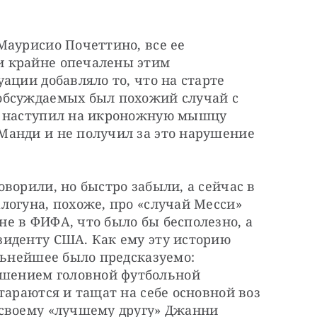
аурисио Почеттино, все ее 
 крайне опечалены этим 
ации добавляло то, что на старте 
обсуждаемых был похожий случай с 
и наступил на икроножную мышцу 
анди и не получил за это нарушение 
ворили, но быстро забыли, а сейчас в 
огуна, похоже, про «случай Месси» 
е в ФИФА, что было бы бесполезно, а 
иденту США. Как ему эту историю 
льнейшее было предсказуемо: 
ением головной футбольной 
тараются и тащат на себе основной воз 
своему «лучшему другу» Джанни 