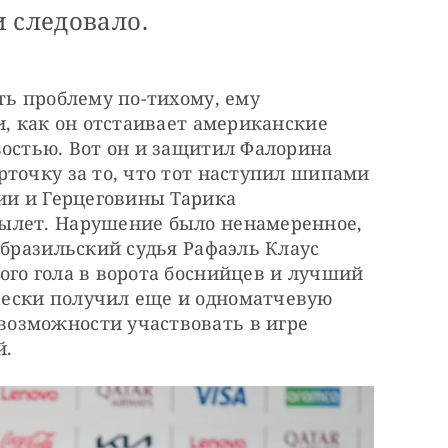
 следовало.
ть проблему по-тихому, ему 
и, как он отстаивает американские 
остью. Вот он и защитил Фалорина 
точку за то, что тот наступил шипами 
ии и Герцеговины Тарика 
ылет. Нарушение было ненамеренное, 
 бразильский судья Рафаэль Клаус 
го гола в ворота боснийцев и лучший 
ески получил еще и одноматчевую 
озможности участвовать в игре 
й.