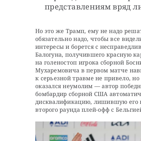
представлениям вряд ли
Но это же Трамп, ему не надо реша
обязательно надо, чтобы все видел
интересы и борется с несправедлив
Балогуна, получившего красную кар
на голеностоп игрока сборной Босн
Мухаремовича в первом матче нав
к серьезной травме не привело, но
оказался неумолим — автор победно
бомбардир сборной США автоматич
дисквалификацию, лишившую его в
второго раунда плей-офф с Бельгие