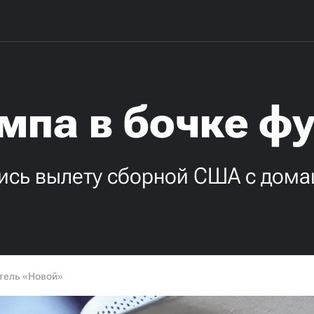
мпа в бочке ф
лись вылету сборной США с дом
тель «Новой»