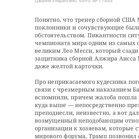
Джанни Инфантино. Фото: AP / TASS
Понятно, что тренер сборной США М
поклонники и сочувствующие были
обстоятельством. Пикантности ситу
чемпионата мира одним из самых 
великим Лео Месси, который сзад
защитника сборной Алжира Аисса М
даже желтой карточки.
Про неприкасаемого кудесника пого
связи с чрезмерным наказанием Бал
вспомнили, причем жалоба пошла н
куда выше — непосредственно през
преподнесли, неизвестно, а вот да
возмущенный неподобающим отнош
организации к хозяевам, которые с
мирового форума, Трамп позвонил 