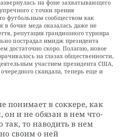
азвернулась на фоне захватывающего 
упречного с точки зрения 
ого футбольным сообществом как 
к в бочке меда оказалась даже не 
гтя, репутация грандиозного турнира 
льно пострадал имидж президента 
 достаточно скоро. Полагаю, новое 
орачивалось на глазах общественности, 
деятельным участием президента США, 
чередного скандала, теперь еще и 
е понимает в соккере, как
 он и не обязан в нем что-
о так, то наводить в нем
но своим о ней