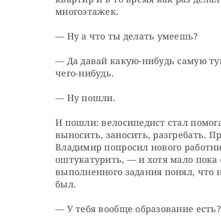
многоэтажек.
— Ну а что ты делать умеешь?
— Да давай какую-нибудь самую ту
чего-нибудь.
— Ну пошли.
И пошли: велосипедист стал помога
выносить, заносить, разгребать. Пр
Владимир попросил нового работник
оштукатурить, — и хотя мало пока о
выполненного задания понял, что н
был.
— У тебя вообще образование есть?