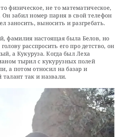
 то физическое, не то математическое, 
Он забил номер парня в свой телефон 
л заносить, выносить и разгребать.
й, фамилия настоящая была Белов, но 
олову расспросить его про детство, он 
ый, а Кукуруза. Когда был Леха 
маном тырил с кукурузных полей 
и, а потом относил на базар и 
 талант так и назвали.