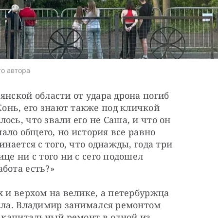
то автора
янской области от удара дрона погиб 
нь, его знают также под кличкой 
сь, что звали его не Саша, и что он 
мало общего, но история все равно 
нается с того, что однажды, года три 
це ни с того ни с сего подошел 
бота есть?»
х и верхом на велике, а петербуржца 
ыла. Владимир занимался ремонтом 
л капитальный ремонт в одной из 