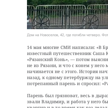
Дом на Новоселов, 42, где погибли четверо. Фо
14 мая многие СМИ написали: «В Бр
известный путешественник Саша Ко
«Рязанский Конь», — потом выяснило
не из Рязани, и что с конем у него 
начинается не с этого. История начи
назад, к одному петербуржцу на ули
потрепанный парень и спросил: «Ра
Парень был грязноват, весь в дыра
звали Владимир, и работа у него б
квартир и в то время как раз дела