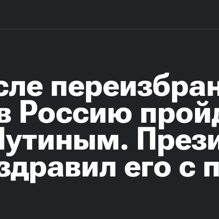
сле переизбран
в Россию пройд
 Путиным. През
оздравил его с