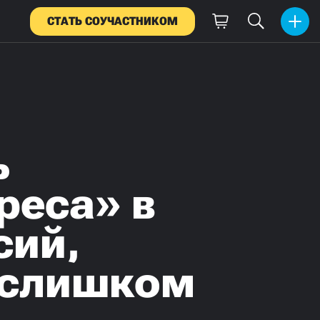
СТАТЬ СОУЧАСТНИКОМ
ь
реса» в
сий,
 «слишком