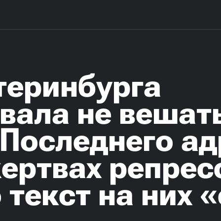
теринбурга
вала не вешат
Последнего ад
ертвах репрес
 текст на них