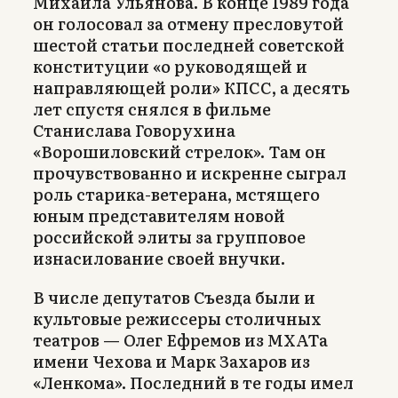
Михаила Ульянова. В конце 1989 года
он голосовал за отмену пресловутой
шестой статьи последней советской
конституции «о руководящей и
направляющей роли» КПСС, а десять
лет спустя снялся в фильме
Станислава Говорухина
«Ворошиловский стрелок». Там он
прочувствованно и искренне сыграл
роль старика-ветерана, мстящего
юным представителям новой
российской элиты за групповое
изнасилование своей внучки.
В числе депутатов Съезда были и
культовые режиссеры столичных
театров — Олег Ефремов из МХАТа
имени Чехова и Марк Захаров из
«Ленкома». Последний в те годы имел