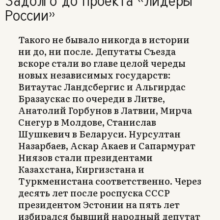
Задолго до проекта «Лидеры
России»
Такого не бывало никогда в истории
ни до, ни после. Депутаты Съезда
вскоре стали во главе целой череды
новых независимых государств:
Витаутас Ландсбергис и Альгирдас
Бразаускас по очереди в Литве,
Анатолий Горбунов в Латвии, Мирча
Снегур в Молдове, Станислав
Шушкевич в Беларуси. Нурсултан
Назарбаев, Аскар Акаев и Сапармурат
Ниязов стали президентами
Казахстана, Киргизстана и
Туркменистана соответственно. Через
десять лет после роспуска СССР
президентом Эстонии на пять лет
избирался бывший народный депутат