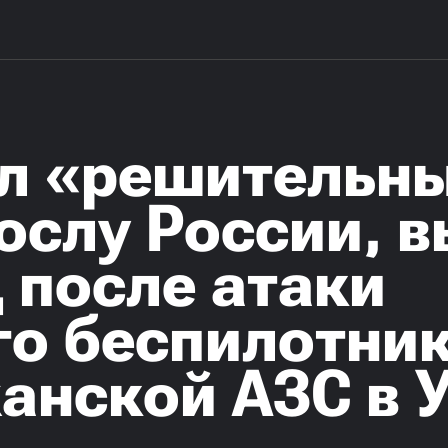
ил «решительн
ослу России, 
 после атаки
го беспилотник
анской АЗС в 