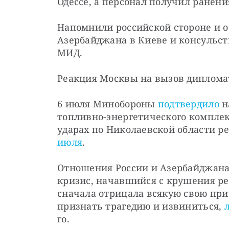
Одессе, а персонал получил ранени
Напомнили российской стороне и о
Азербайджана в Киеве и консульств
МИД.
Реакция Москвы на вызов дипломат
6 июля Минобороны 
подтвердило
 
топливно-энергетического комплекс
ударах по Николаевской области р
июля
.
Отношения России и Азербайджана 
кризис, начавшийся с крушения рей
сначала отрицала всякую свою при
признать трагедию и извиниться, 
го.