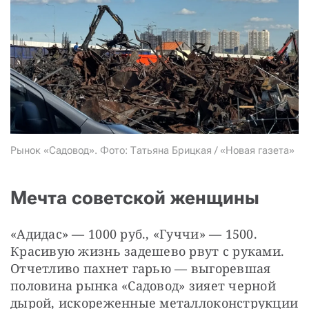
СТАТЬ СОУЧАСТНИКОМ
ПОДЕЛИТЬСЯ С ДРУЗЬЯМИ
Если у вас есть вопросы, пишите
donate@novayagazeta.ru
или
звоните:
+7 (929) 612-03-68
Рынок «Садовод». Фото: Татьяна Брицкая / «Новая газета»
Мечта советской женщины
«Адидас» — 1000 руб., «Гуччи» — 1500. 
Красивую жизнь задешево рвут с руками. 
Отчетливо пахнет гарью — выгоревшая 
половина рынка «Садовод» зияет черной 
дырой, искореженные металлоконструкции 