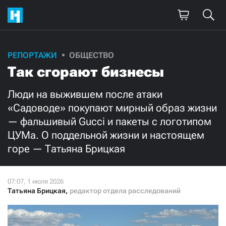
Поддержите
РЕПОРТАЖИ
ОБЩЕСТВО
Так сгорают бизнесы
нашу работу!
Ежемесячно
Разово
Люди на выжившем после атаки
«Садоводе» покупают мирный образ жизни
— фальшивый Gucci и пакеты с логотипом
3000
1000
ЦУМа. О поддельной жизни и настоящем
горе — Татьяна Брицкая
500
300
Татьяна Брицкая
,
редактор отдела расследований
Нажимая кнопку «Стать соучастником»,
я принимаю
условия
и подтверждаю свое гражданство РФ