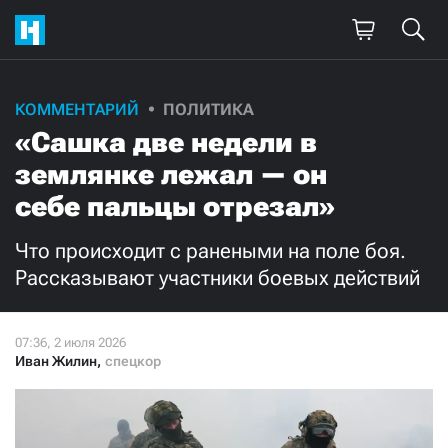
Поддержите
КОММЕНТАРИЙ
ПОЛИТИКА
«Сашка две недели в
нашу работу!
землянке лежал — он
Ежемесячно
Разово
себе пальцы отрезал»
3000
1000
Что происходит с ранеными на поле боя.
Рассказывают участники боевых действий
500
300
Иван Жилин
,
спецкор
Нажимая кнопку «Стать соучастником»,
я принимаю
условия
и подтверждаю свое гражданство РФ