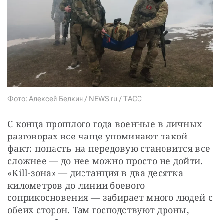
СТАТЬ СОУЧАСТНИКОМ
ПОДЕЛИТЬСЯ С ДРУЗЬЯМИ
Если у вас есть вопросы, пишите
donate@novayagazeta.ru
или
звоните:
+7 (929) 612-03-68
Фото: Алексей Белкин / NEWS.ru / ТАСС
С конца прошлого года военные в личных 
разговорах все чаще упоминают такой 
факт: попасть на передовую становится все 
сложнее — до нее можно просто не дойти. 
«Kill-зона» — дистанция в два десятка 
километров до линии боевого 
соприкосновения — забирает много людей с 
обеих сторон. Там господствуют дроны, 