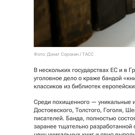
Фото: Донат Сорокин / ТАСС
В нескольких государствах ЕС и в Г
уголовное дело о краже бандой «кн
классиков из библиотек европейски
Среди похищенного — уникальные 
Достоевского, Толстого, Гоголя, Ше
писателей. Банда, полностью состо
заранее тщательно разработанной 
цену уникальных книг и явно выпо