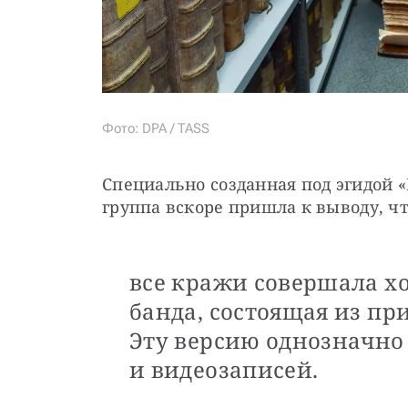
Фото: DPA / TASS
Специально созданная под эгидой «
группа вскоре пришла к выводу, ч
все кражи совершала х
банда, состоящая из пр
Эту версию однозначно
и видеозаписей.