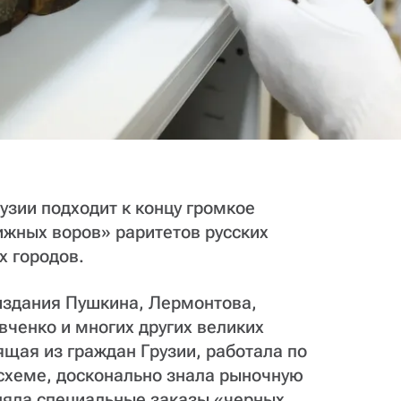
рузии подходит к концу громкое
ижных воров» раритетов русских
х городов.
издания Пушкина, Лермонтова,
вченко и многих других великих
ящая из граждан Грузии, работала по
схеме, досконально знала рыночную
лняла специальные заказы «черных