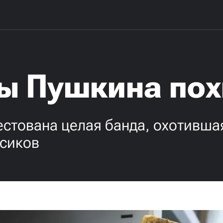
ны Пушкина по
естована целая банда, охотивша
ссиков