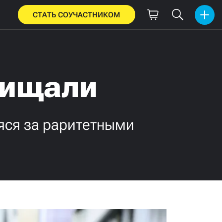
СТАТЬ СОУЧАСТНИКОМ
хищали
яся за раритетными