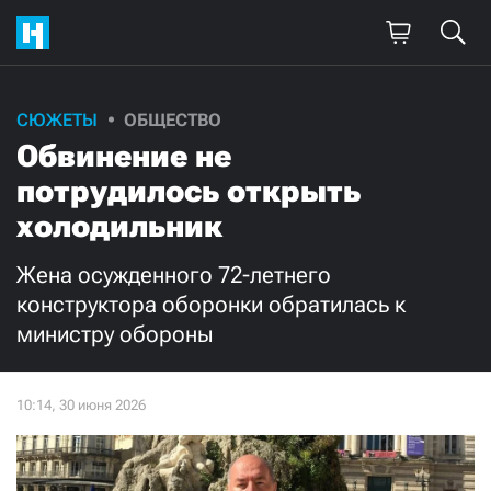
Поддержите
СЮЖЕТЫ
ОБЩЕСТВО
Обвинение не
нашу работу!
потрудилось открыть
Ежемесячно
Разово
холодильник
3000
1000
Жена осужденного 72-летнего
конструктора оборонки обратилась к
500
300
министру обороны
Нажимая кнопку «Стать соучастником»,
я принимаю
условия
и подтверждаю свое гражданство РФ