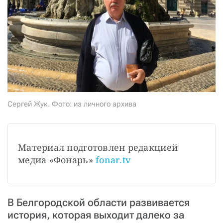
СТАТЬ СОУЧАСТНИКОМ
ПОДЕЛИТЬСЯ С ДРУЗЬЯМИ
Если у вас есть вопросы, пишите
donate@novayagazeta.ru
или
звоните:
+7 (929) 612-03-68
Сергей Жук. Фото: из личного архива
Материал подготовлен редакцией 
медиа «Фонарь» 
fonar.tv
В Белгородской области развивается
история, которая выходит далеко за