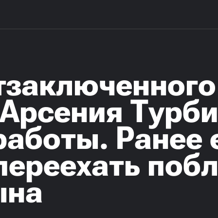
тзаключенного
 Арсения Турб
работы. Ранее 
переехать поб
ына