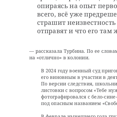
опираясь на опыт перво
всего, всё уже предреше
страшит неизвестность
отправят и что его там 
— рассказала Турбина. По ее слова
на «отлично» в колонии.
В 2024 году военный суд приго
его виновным в участии в деят
По версии следствия, школьн
листовки с вопросом «Тебе нуж
фотографировался с бело-сине
под опасным названием «Свобо
В феврале нынешнего года гру