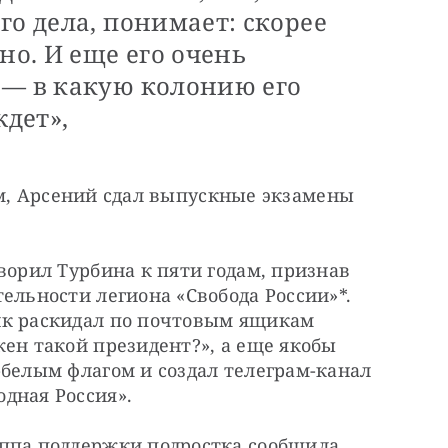
го дела, понимает: скорее
но. И еще его очень
 — в какую колонию его
ждет»,
м, Арсений сдал выпускные экзамены 
ворил Турбина к пяти годам, признав 
ельности легиона «Свобода России»*. 
ик раскидал по почтовым ящикам 
ен такой президент?», а еще якобы 
-белым флагом и создал телеграм-канал 
дная Россия».
ппа поддержки подростка сообщила, 