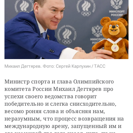
СТАТЬ СОУЧАСТНИКОМ
ПОДЕЛИТЬСЯ С ДРУЗЬЯМИ
Если у вас есть вопросы, пишите
donate@novayagazeta.ru
или
звоните:
+7 (929) 612-03-68
Михаил Дегтярев. Фото: Сергей Карпухин / ТАСС
Министр спорта и глава Олимпийского 
комитета России Михаил Дегтярев про 
успехи своего ведомства говорит 
победительно и слегка снисходительно, 
весомо роняя слова и объясняя нам, 
неразумным, что процесс возвращения на 
международную арену, запущенный им и 