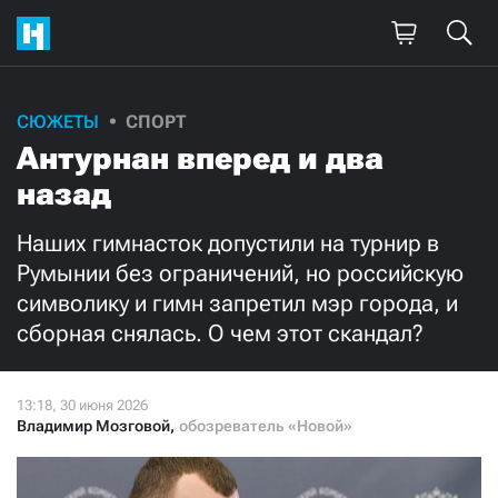
Поддержите
СЮЖЕТЫ
СПОРТ
Антурнан вперед и два
нашу работу!
назад
Ежемесячно
Разово
Наших гимнасток допустили на турнир в
3000
1000
Румынии без ограничений, но российскую
символику и гимн запретил мэр города, и
500
300
сборная снялась. О чем этот скандал?
Владимир Мозговой
,
обозреватель «Новой»
Нажимая кнопку «Стать соучастником»,
я принимаю
условия
и подтверждаю свое гражданство РФ