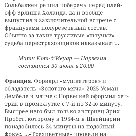
Сольбаккен решил поберечь перед плей-
офф Эрлинга Холанда, да и вообще 
выпустил в заключительной встрече с 
французами полурезервный состав. 
Обычно за такие трусливые «штучки» 
судьба перестраховщиков наказывает…
Матч Кот-д’Ивуар — Норвегия 
состоится 30 июня в 20.00
Франция. 
Форвард «мушкетеров» и 
обладатель «Золотого мяча»-2025 Усман 
Дембеле в матче с Норвегией оформил хет-
трик в промежутке с 7-й по 32-ю минуту. 
Быстрее него был только австриец Эрих 
Пробст, которому в 1954-м в Швейцарии 
понадобилось 24 минуты на подобный 
фокус. …«Трехцветные» провели на 