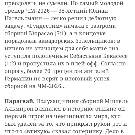
преодолеть не сумели. Но самый молодой 
тренер ЧМ-2026 — 38-летний Юлиан 
Нагельсманн — легко решил дебютную 
задачу. «Бундестим» начала с разгрома 
сборной Кюрасао (7:1), а в концовке 
порадовала эквадорских болельщиков: в 
ничего не значащем для себя матче она 
уступила подопечным Себастьяна Бекасесе 
(1:2) и пропустила их в плей-офф. Согласно 
опросу, более 70 процентов жителей 
Германии не верят в итоговый успех 
сборной на ЧМ-2026…
Парагвай.
 Полузащитник сборной Мишель 
Альмирон вляпался в историю: отныне он 
первый игрок на чемпионатах мира, кто 
был удален за то, что прикрыл рукой рот и 
что-то «втихую» сказал сопернику. Дело в 