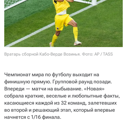
СТАТЬ СОУЧАСТНИКОМ
ПОДЕЛИТЬСЯ С ДРУЗЬЯМИ
Если у вас есть вопросы, пишите
donate@novayagazeta.ru
или
звоните:
+7 (929) 612-03-68
Вратарь сборной Кабо-Верде Возинья. Фото: AP / TASS
Чемпионат мира по футболу выходит на
финишную прямую. Групповой раунд позади.
Впереди — матчи на выбывание. «Новая»
собрала краткие, веселые и любопытные факты,
касающиеся каждой из 32 команд, залетевших
во второй и решающий этап, который впервые
начнется с 1/16 финала.