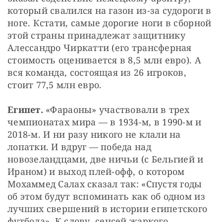
который свалился на газон из-за судороги в 
ноге. Кстати, самые дорогие ноги в сборной 
этой страны принадлежат защитнику 
Алессандро Чиркатти (его трансферная 
стоимость оценивается в 8,5 млн евро). А 
вся команда, состоящая из 26 игроков, 
стоит 77,5 млн евро.
Египет. 
«Фараоны» участвовали в трех 
чемпионатах мира — в 1934-м, в 1990-м и 
2018-м. И ни разу никого не клали на 
лопатки. И вдруг — победа над 
новозеландцами, две ничьи (с Бельгией и 
Ираном) и выход плей-офф, о котором 
Мохаммед Салах сказал так: «Спустя годы 
об этом будут вспоминать как об одном из 
лучших свершений в истории египетского 
футбола». К слову, сенсей жаркого 