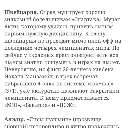
Швейцария. 
Отряд муштрует хорошо 
знакомый болельщикам «Спартака» Мурат 
Якин, которому удалось привить сытым 
парням нужную дисциплину. К слову, 
швейцарцы не проходят мимо плей-офф на 
последних четырех чемпионатах мира. Но 
сейчас у «красных крестоносцев» есть все 
шансы знатно пошуметь в играх на вылет. 
Невероятно, но факт: 20-летнего хавбека 
Йохана Манзамби, в трех встречах 
набравшего 4 очка по системе «гол+пас» 
(3+1), уже аккуратно называют открытием 
чемпионата. К нему присматриваются 
«МЮ», «Бавария» и «ПСЖ».
Алжир. 
«Лисы пустыни» (прозвище 
сборной) неторопливо и хитро прокрались 