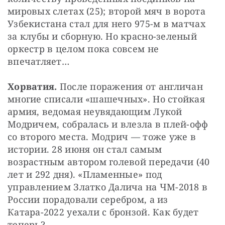
мировых слетах (25); второй мяч в ворота 
Узбекистана стал для него 975-м в матчах 
за клубы и сборную. Но красно-зеленый 
оркестр в целом пока совсем не 
впечатляет…
Хорватия. 
После поражения от англичан 
многие списали «шашечных». Но стойкая 
армия, ведомая неувядающим Лукой 
Модричем, собралась и влезла в плей-офф 
со второго места. Модрич — тоже уже в 
истории. 28 июня он стал самым 
возрастным автором голевой передачи (40 
лет и 292 дня). «Пламенные» под 
управлением Златко Далича на ЧМ-2018 в 
России порадовали серебром, а из 
Катара-2022 уехали с бронзой. Как будет 
теперь?