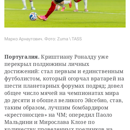
Марко Арнаутович. Фото: Zuma \ TASS
Португалия. 
Криштиану Роналду уже 
перекрыл полдюжины личных 
достижений: стал первым и единственным 
футболистом, который огорчал вратарей на 
шести планетарных форумах подряд; довел 
общее число мячей на чемпионатах мира 
до десяти и обошел великого Эйсебио, став, 
таким образом, лучшим бомбардиром 
«крестоносцев» на ЧМ; опередил Паоло 
Мальдини и Мирослава Клозе по 
количеству проведенных поединков на 