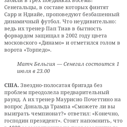
забили в трех поединках восемь! 
Сенегальцы, в составе которых финтят 
Сарр и Ндиайе, проповедуют безбашенный 
динамичный футбол. Что неудивительно: 
ведь их тренер Пап Тиав в бытность 
форвардом защищал в 2002 году цвета 
московского «Динамо» и отметился голом в 
ворота «Торпедо».
Матч Бельгия 
—
 Сенегал состоится 1 
июля в 23.00
США. 
Звездно-полосатая бригада без 
проблем преодолела предварительный 
раунд. А их тренер Маурисио Почеттино на 
вопрос Дональда Трампа «Сможете ли вы 
выиграть чемпионат?» ответил: «Конечно, 
господин президент». Стоит напомнить, что 