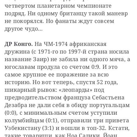
четвертом планетарном чемпионате 
подряд. Ни одному британцу такой маневр 
не покорялся. Но фанаты ждут совсем 
другое чудо…
ДР Конго.
 На ЧМ-1974 африканская 
дружина (с 1971-го по 1997-й страна носила 
название Заир) не забила ни одного мяча, а 
югославам продула со счетом 0:9. И это 
самое крупное ее поражение за всю 
историю. Но вот теперь, спустя 52 года, 
шикарный рывок: «леопарды» под 
предводительством француза Себастьена 
Дезабра не дали себя в обиду португальцам 
(0:0), с минимальным счетом уступили 
колумбийцам (0:1), отправили три привета 
Узбекистану (3:1) и вошли в топ-32. Кстати, 
такие товарищи, как Ноа Садики, Йоан 