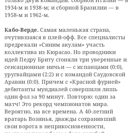
только двум командам: сборной Италии — в 
1934-м и 1938-м; и сборной Бразилии — в 
1958-м и 1962-м.
Кабо-Верде. 
Самая маленькая страна, 
очутившаяся в плей-офф. Все специалисты 
предрекали «Синим акулам» участь 
коллектива из Кюрасао. Но проводники 
идей Педру Бриту сгоняли три уверенные и 
сенсационные ничьи — с испанцами (0:0), 
уругвайцами (2:2) и с командой Саудовской 
Аравии (0:0). Причем с «Красной фурией» 
дебютанты мундиалей совершили лишь 
один фол за 90 минут. Повторю: один за 
матч! Это рекорд чемпионатов мира. 
Вероятно, на все времена. А 40-летний 
вратарь Возинья, дважды сохранявший 
свои ворота в неприкосновенности, 