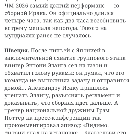
ЧМ-2026 самый долгий перформанс — со 
сборной Ирака. Он официально длился 
четыре часа, так как два часа возобновить 
встречу мешала непогода. Такого на 
мундиалях ранее не случалось.
Швеция. 
После ничьей с Японией в 
заключительной схватке группового этапа 
вингер Энтони Эланга сел на газон и 
обхватил голову руками: он думал, что его 
команда не выполнила задачу и отправится 
домой… Александру Исаку пришлось 
утешать Элангу, разъяснять регламент и 
доказывать, что сборная идет дальше. А 
тренер национальной дружины Грэм 
Поттер на пресс-конференции так 
прокомментировал эпизод: «Видимо, 
Энтони спал на установке… Благослови его, 