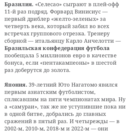
Бразилия. 
«Селесао»
сыграют в плей-офф 
11-й раз подряд. Форвард Винисиус — 
первый дриблер «желто-зеленых» за 
четверть века, который забил во всех 
встречах группового отрезка. Тренеру 
сборной — итальянцу Карло Анчелотти — 
Бразильская конфедерация футбола 
пообещала 5 миллионов евро в качестве 
бонуса, если «пентакампеоны» в шестой 
раз доберутся до золота.
Япония. 
39-летний Юто Нагатомо явился 
первым азиатским футболистом, 
сплясавшим на пяти чемпионатах мира. Ну 
а «самураи», так же не уступившие пока ни 
в одной битве, добрались до главных 
сражений в пятый раз. И четырежды — в 
2002-м, 2010-м, 2018-м и 2022-м — они 