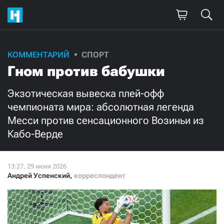
Поддержите
КОММЕНТАРИЙ
СПОРТ
Гном против бабушки
нашу работу!
Ежемесячно
Разово
Экзотическая вывеска плей-офф
чемпионата мира: абсолютная легенда
Месси против сенсационного Возиньи из
3000
1000
Кабо-Верде
500
300
Андрей Успенский
,
корреспондент
Нажимая кнопку «Стать соучастником»,
я принимаю
условия
и подтверждаю свое гражданство РФ