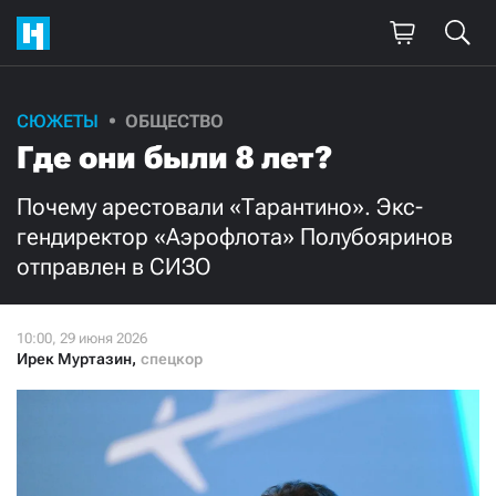
Поддержите
СЮЖЕТЫ
ОБЩЕСТВО
Где они были 8 лет?
нашу работу!
Ежемесячно
Разово
Почему арестовали «Тарантино». Экс-
гендиректор «Аэрофлота» Полубояринов
отправлен в СИЗО
3000
1000
500
300
Ирек Муртазин
,
спецкор
Нажимая кнопку «Стать соучастником»,
я принимаю
условия
и подтверждаю свое гражданство РФ