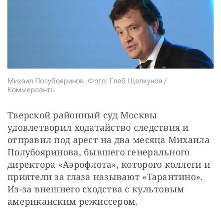
СТАТЬ СОУЧАСТНИКОМ
ПОДЕЛИТЬСЯ С ДРУЗЬЯМИ
Если у вас есть вопросы, пишите
donate@novayagazeta.ru
или
звоните:
+7 (929) 612-03-68
Михаил Полубояринов. Фото: Глеб Щелкунов /
Коммерсантъ
Тверской районный суд Москвы 
удовлетворил ходатайство следствия и 
отправил под арест на два месяца Михаила 
Полубояринова, бывшего генерального 
директора «Аэрофлота», которого коллеги и 
приятели за глаза называют «Тарантино». 
Из-за внешнего сходства с культовым 
американским режиссером.