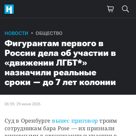
НОВОСТИ
ОБЩЕСТВО
Фигурантам первого в
России дела об участии в
«движении ЛГБТ*»
назначили реальные
сроки — до 7 лет колонии
Суд в Оренбурге 
вынес приговор
 троим 
сотрудникам бара Pose — их признали 
виновными в организации и участии в 