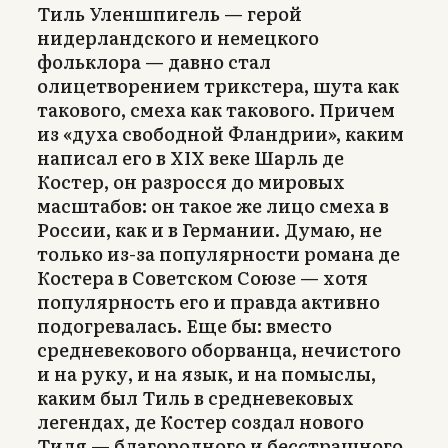
Тиль Уленшпигель — герой
нидерландского и немецкого
фольклора — давно стал
олицетворением трикстера, шута как
такового, смеха как такового. Причем
из «духа свободной Фландрии», каким
написал его в XIX веке Шарль де
Костер, он разросся до мировых
масштабов: он такое же лицо смеха в
России, как и в Германии. Думаю, не
только из-за популярности романа де
Костера в Советском Союзе — хотя
популярность его и правда активно
подогревалась. Еще бы: вместо
средневекового оборванца, нечистого
и на руку, и на язык, и на помыслы,
каким был Тиль в средневековых
легендах, де Костер создал нового
Тиля — благородного и бесстрашного