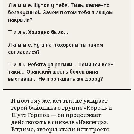
Л а м м е.
Шутки у тебя, Тиль, какие-то
безвкусные!.. Зачем потом тебя плащом
накрыли?
Т и л ь.
Холодно было…
Л а м м е.
Ну а на похороны ты зачем
согласился?
Т и л ь. Ребята упросили… Поминки всё-
таки… Оранский шесть бочек вина
выставил… Не пропадать же добру?
И поэтому же, кстати, не умирает
герой байопика о группе «Король и
Шут» Горшок — он продолжает
действовать в сиквеле «Навсегда».
Видимо, авторы знали или просто