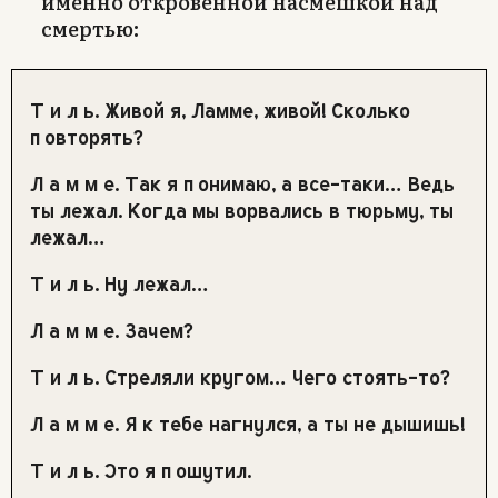
именно откровенной насмешкой над
смертью:
Т и л ь.
Живой я, Ламме, живой! Сколько
повторять?
Л а м м е.
Так я понимаю, а все-таки… Ведь
ты лежал. Когда мы ворвались в тюрьму, ты
лежал…
Т и л ь.
Ну лежал…
Л а м м е.
Зачем?
Т и л ь.
Стреляли кругом… Чего стоять-то?
Л а м м е.
Я к тебе нагнулся, а ты не дышишь!
Т и л ь.
Это я пошутил.