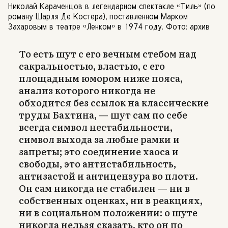
Николай Караченцов в легендарном спектакле «Тиль» (по
роману Шарля Де Костера), поставленном Марком
Захаровым в театре «Ленком» в 1974 году. Фото: архив
То есть шут с его вечным стебом над
сакральностью, властью, с его
площадным юмором ниже пояса,
анализ которого никогда не
обходится без ссылок на классические
труды Бахтина, — шут сам по себе
всегда символ нестабильности,
символ выхода за любые рамки и
запреты; это соединение хаоса и
свободы, это антистабильность,
антизастой и антицензура во плоти.
Он сам никогда не стабилен — ни в
собственных оценках, ни в реакциях,
ни в социальном положении: о шуте
никогда нельзя сказать, кто он по