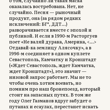
о том, случайно ли такая маска
оказалась востребована. Нет, не
случайно. Песня — рыночный
продукт, она (за рядом редких
исключений: БГ*, ДДТ…)
разворачивается вместе с эпохой и
публикой. И если в 1990-м Расторгуев
поет «Не валяй дурака, Америка, <…>
Отдавай-ка землицу Алясочку», а в
1996-м соединяет в одном куплете
Севастополь, Камчатку и Кронштадт
(«Ждет Севастополь, ждет Камчатка,
ждет Кронштадт»), это значит —
низовой запрос работает. Мы не то
чтобы очень хотим воевать, но
помним про наш бронепоезд, который
стоит на запасных путях. В том же
году Олег Газманов вдруг забудет о
путанах и есаулах, перестанет искать