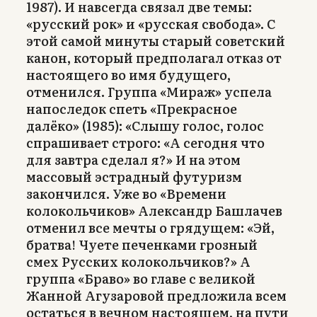
1987). И навсегда связал две темы:
«русский рок» и «русская свобода». С
этой самой минуты старый советский
канон, который предполагал отказ от
настоящего во имя будущего,
отменился. Группа «Мираж» успела
напоследок спеть «Прекрасное
далёко» (1985): «Слышу голос, голос
спрашивает строго: «А сегодня что
для завтра сделал я?» И на этом
массовый эстрадный футуризм
закончился. Уже во «Времени
колокольчиков» Александр Башлачев
отменил все мечты о грядущем: «Эй,
братва! Чуете печенками грозный
смех Русских колокольчиков?» А
группа «Браво» во главе с великой
Жанной Агузаровой предложила всем
остаться в вечном настоящем, на пути