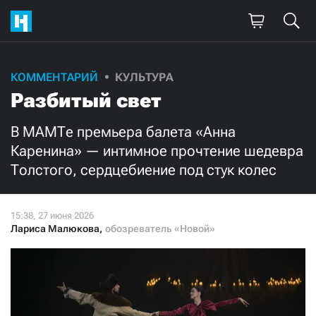
Поддержите
КОММЕНТАРИЙ
КУЛЬТУРА
Разбитый свет
нашу работу!
Ежемесячно
Разово
В МАМТе премьера балета «Анна
Каренина» — интимное прочтение шедевра
Толстого, сердцебиение под стук колес
3000
1000
500
300
Лариса Малюкова
,
обозреватель «Новой»
Нажимая кнопку «Стать соучастником»,
я принимаю
условия
и подтверждаю свое гражданство РФ