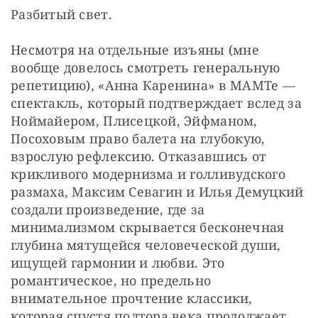
Разбитый свет.
Несмотря на отдельные изъяны (мне 
вообще довелось смотреть генеральную 
репетицию), «Анна Каренина» в МАМТе — 
спектакль, который подтверждает вслед за 
Ноймайером, Плисецкой, Эйфманом, 
Посоховым право балета на глубокую, 
взрослую рефлексию. Отказавшись от 
крикливого модернизма и голливудского 
размаха, Максим Севагин и Илья Демуцкий 
создали произведение, где за 
минимализмом скрывается бесконечная 
глубина мятущейся человеческой души, 
ищущей гармонии и любви. Это 
романтическое, но предельно 
внимательное прочтение классики, 
которая спустя полтора века продолжает 