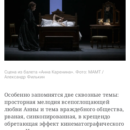
Сцена из балета «Анна Каренина». Фото: МАМТ /
Александр Филькин
Особенно запомнятся две сквозные темы: 
просторная мелодия всепоглощающей 
любви Анны и тема враждебного общества, 
рваная, синкопированная, в крещендо 
обретающая эффект кинематографического 