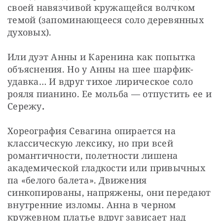
своей навязчивой кружащейся волчком 
темой (запоминающееся соло деревянных 
духовых).
Или дуэт Анны и Каренина как попытка 
объяснения. Но у Анны на шее шарфик-
удавка… И вдруг тихое лирическое соло 
рояля пианино. Ее мольба — отпустить ее и 
Сережу
.
Хореография Севагина опирается на 
классическую лексику, но при всей 
романтичности, полетности лишена 
академической гладкости или привычных 
па «белого балета». Движения 
синкопированы, напряжены, они передают 
внутренние изломы. Анна в черном 
кружевном платье вдруг зависает над 