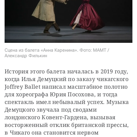
СТАТЬ СОУЧАСТНИКОМ
ПОДЕЛИТЬСЯ С ДРУЗЬЯМИ
Если у вас есть вопросы, пишите
donate@novayagazeta.ru
или
звоните:
+7 (929) 612-03-68
Сцена из балета «Анна Каренина». Фото: МАМТ /
Александр Филькин
История этого балета началась в 2019 году, 
когда Илья Демуцкий по заказу чикагского 
Joffrey Ballet написал масштабное полотно 
для хореографа Юрия Посохова, и тогда 
спектакль имел небывалый успех. Музыка 
Демуцкого звучала под сводами 
лондонского Ковент-Гардена, вызывая 
восторженный отклик британской прессы, 
в Чикаго она становится нервом 