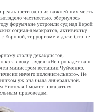
 реальности одно из важнейших месть 
выглядело частностью, обернулось 
оду форумчане устроили суд над Верой 
йских социал-демократов, активистку 
с Европой, терроризме и даже (это не 
рному столбу декабристов, 
 как в воду глядел: «Не пропадет ваш 
мечен министром юстиции Чуйченко, 
ически ничего положительного». Не 
лишком уж она была либеральной. 
м Николая I может показаться 
ельным правоведам.