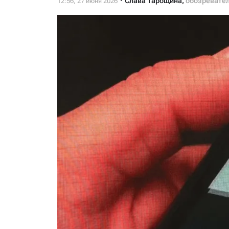
Слава Тарощина
,
обозревате