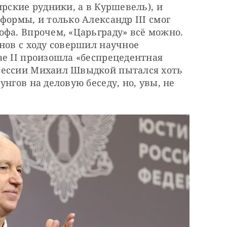
рские рудники, а в Куршевель), и 
формы, и только Александр III смог 
фа. Впрочем, «Царьграду» всё можно. 
нов с ходу совершил научное 
е II произошла «беспрецедентная 
сессии Михаил Швыдкой пытался хоть 
нгов на деловую беседу, но, увы, не 