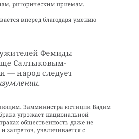
мам, риторическим приемам.
ается вперед благодаря умению 
лужителей Фемиды
еще Салтыковым-
 — народ следует
изумлении.
ающим. Замминистра юстиции Вадим 
 брака угрожает национальной 
трахах общественность даже не 
 и запретов, увеличивается с 