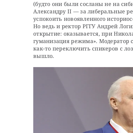
(будто они были сосланы не на сиби
Александру II — за либеральные ре
успокоить новоявленного историосо
Но ведь и ректор РГГУ Андрей Логи
открытие: оказывается, при Никола
гуманизация режима». Модератор 
как-то переключить спикеров с лозу
вышло.