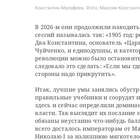
Константин Малофеев. Фото: Максим Константи
В 2026-м они продолжили наводить
сессий называлась так: «1905 год: 
Два Константина, основатель «Царь
Чуйченко, и единодушны, и катего
революции можно было остановить,
следовало это сделать: «Если мы где
стороны надо прикрутить».
Итак, лучшие умы занялись обустр
правильные учебники и соорудят н
здесь и сейчас определили домина
власти. Так выглядит их послание
обязаны неустанно что-нибудь бал
всего досталось императорам от М
Николаю I за излишнюю мягкотелос