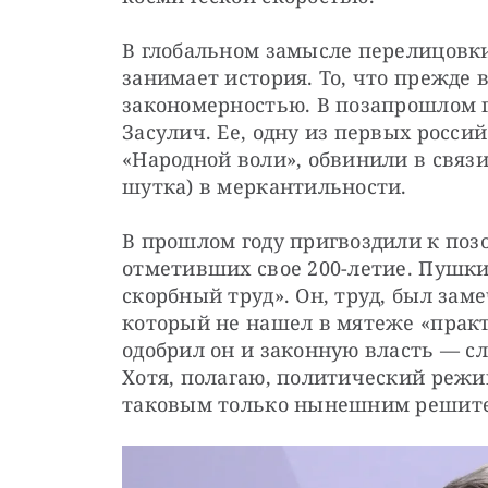
В глобальном замысле перелицовки
занимает история. То, что прежде 
закономерностью. В позапрошлом г
Засулич. Ее, одну из первых росси
«Народной воли», обвинили в связи 
шутка) в меркантильности.
В прошлом году пригвоздили к позо
отметивших свое 200-летие. Пушкин
скорбный труд». Он, труд, был за
который не нашел в мятеже «практ
одобрил он и законную власть — с
Хотя, полагаю, политический режи
таковым только нынешним решит