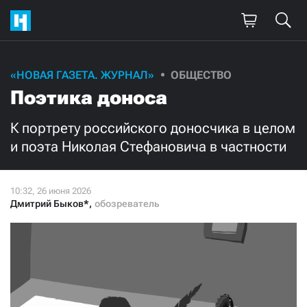
Поддержите
«НОВАЯ ГАЗЕТА. ЖУРНАЛ»
ОБЩЕСТВО
Поэтика доноса
нашу работу!
Ежемесячно
Разово
К портрету российского доносчика в целом
и поэта Николая Стефановича в частности
3000
1000
500
300
Дмитрий Быков*
,
обозреватель
Нажимая кнопку «Стать соучастником»,
я принимаю
условия
и подтверждаю свое гражданство РФ