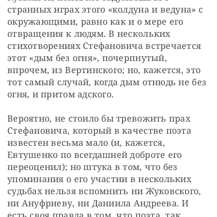
странных играх этого «колдуна и ведуна» с 
окружающими, равно как и о мере его 
отвращения к людям. В нескольких 
стихотворениях Стефановича встречается 
этот «дым без огня», почерпнутый, 
впрочем, из Вертинского; но, кажется, это 
тот самый случай, когда дым отнюдь не без 
огня, и притом адского.
Вероятно, не стоило бы тревожить прах 
Стефановича, который в качестве поэта 
известен весьма мало (и, кажется, 
Евтушенко по всегдашней доброте его 
переоценил); но штука в том, что без 
упоминания о его участии в нескольких 
судьбах нельзя вспомнить ни Жуковского, 
ни Ануфриеву, ни Даниила Андреева. И 
есть своя правда в том, что поэта, так 