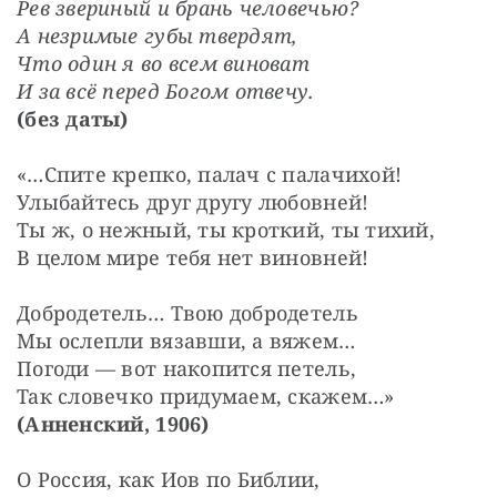
Рев звериный и брань человечью?
А незримые губы твердят,
Что один я во всем виноват
И за всё перед Богом отвечу.
(без даты)
«…Спите крепко, палач с палачихой!
Улыбайтесь друг другу любовней!
Ты ж, о нежный, ты кроткий, ты тихий,
В целом мире тебя нет виновней!
Добродетель… Твою добродетель
Мы ослепли вязавши, а вяжем…
Погоди — вот накопится петель,
Так словечко придумаем, скажем…»
(Анненский, 1906)
О Россия, как Иов по Библии,