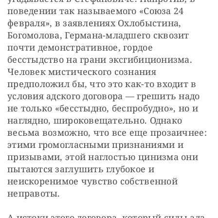
поведении так называемого «Союза 24 
февраля», в заявлениях Охлобыстина, 
Богомолова, Германа-младшего сквозит 
почти демонстративное, гордое 
бесстыдство на грани эксгибиционизма. 
Человек мистического сознания 
предположил бы, что это как-то входит в 
условия адского договора — грешить надо 
не только «бесстыдно, беспробудно», но и 
наглядно, широковещательно. Однако 
весьма возможно, что все еще прозаичнее: 
этими громогласными признаниями и 
призывами, этой наглостью цинизма они 
пытаются заглушить глубокое и 
неискоренимое чувство собственной 
неправоты.
А истоки этого договора, который силы ада 