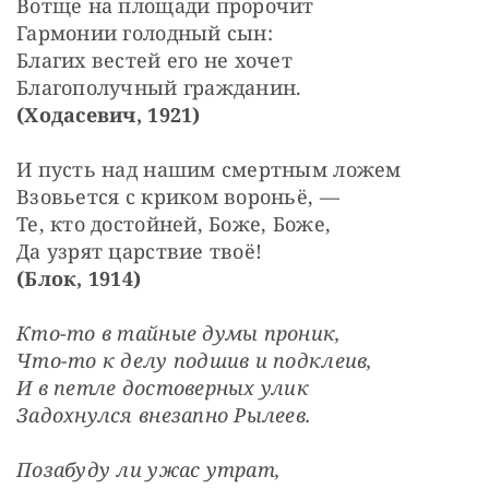
Вотще на площади пророчит
Гармонии голодный сын:
Благих вестей его не хочет
Благополучный гражданин.
(Ходасевич, 1921)
И пусть над нашим смертным ложем
Взовьется с криком вороньё, —
Те, кто достойней, Боже, Боже,
Да узрят царствие твоё!
(Блок, 1914)
Кто-то в тайные думы проник,
Что-то к делу подшив и подклеив,
И в петле достоверных улик
Задохнулся внезапно Рылеев.
Позабуду ли ужас утрат,