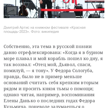
Дмитрий Артис на книжном фестивале «Красная
площадь-2023». Фото: википедия
Собственно, эта тема в русской поэзии 
давно отрефлексирована: «Когда я в бурном 
море плавал и мой корабль пошел ко дну, я 
так воззвал: «Отец мой, Дьявол, спаси, 
помилуй, — я тону». У Федора Сологуба, 
правда, было не в пример меньше 
оснований считать себя крепким вторым 
рядом и просить князя тьмы о помощи; 
однако читая, например, воспоминания 
Елены Данько о последних годах Федора 
Кузьмича, поневоле задумаешься о 