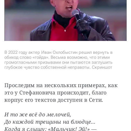
В 2022 году актер Иван Охлобыстин решил вернуть в
обиход слово «гойда». Весьма возможно, что этими
громогласными призывами они пытаются заглушить
глубокое чувство собственной неправоты. Скриншот
Проследим на нескольких примерах, как 
это у Стефановича происходит, благо 
корпус его текстов доступен в Сети.
И то же всё до мелочей,
До каждой трещины на блюдце…
Когда я слышу: «Мальчик! Эй!» —