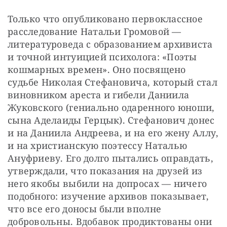
Только что опубликовано первоклассное 
расследование Натальи Громовой — 
литературоведа с образованием архивиста 
и точной интуицией психолога: «Поэты 
кошмарных времен». Оно посвящено 
судьбе Николая Стефановича, который стал 
виновником ареста и гибели Даниила 
Жуковского (гениально одаренного юноши, 
сына Аделаиды Герцык). Стефанович донес 
и на Даниила Андреева, и на его жену Аллу, 
и на христианскую поэтессу Наталью 
Ануфриеву. Его долго пытались оправдать, 
утверждали, что показания на друзей из 
него якобы выбили на допросах — ничего 
подобного: изучение архивов показывает, 
что все его доносы были вполне 
добровольны. Вдобавок продиктованы они 