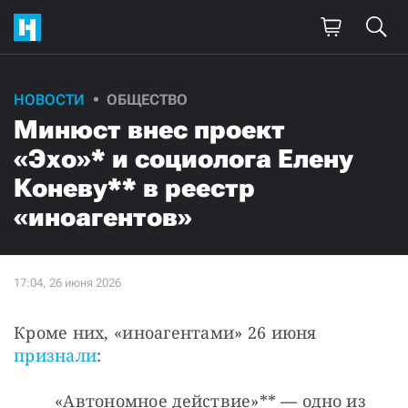
НОВОСТИ
ОБЩЕСТВО
Минюст внес проект
«Эхо»* и социолога Елену
Коневу** в реестр
«иноагентов»
Кроме них, «иноагентами» 26 июня 
признали
:
«Автономное действие»**
 — 
одно из 