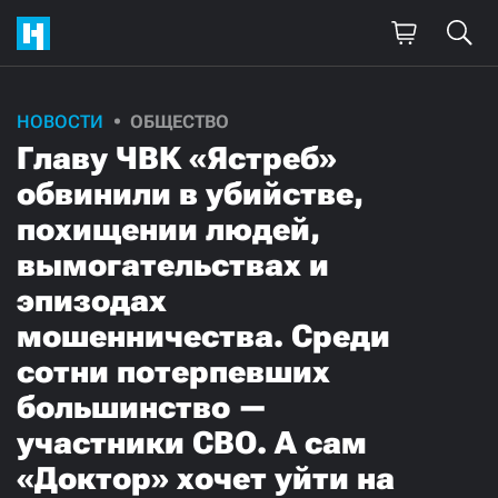
Поддержите
НОВОСТИ
ОБЩЕСТВО
Главу ЧВК «Ястреб»
нашу работу!
обвинили в убийстве,
Ежемесячно
Разово
похищении людей,
вымогательствах и
3000
1000
эпизодах
500
300
мошенничества. Среди
сотни потерпевших
большинство —
участники СВО. А сам
Нажимая кнопку «Стать соучастником»,
я принимаю
условия
и подтверждаю свое гражданство РФ
«Доктор» хочет уйти на