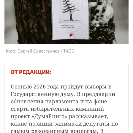
СТАТЬ СОУЧАСТНИКОМ
ПОДЕЛИТЬСЯ С ДРУЗЬЯМИ
Если у вас есть вопросы, пишите
donate@novayagazeta.ru
или
звоните:
+7 (929) 612-03-68
Фото: Сергей Савостьянов / ТАСС
ОТ РЕДАКЦИИ:
Осенью 2026 года пройдут выборы в 
Государственную думу. В преддверии 
обновления парламента и на фоне 
старта избирательных кампаний 
проект «ДумаБинго» рассказывает, 
какие позиции занимали депутаты по 
самым резонансным вопросам. В 