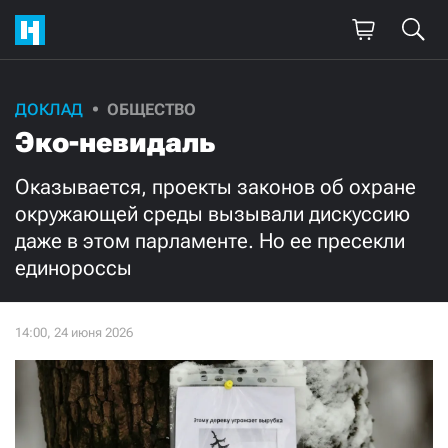
Поддержите
ДОКЛАД
ОБЩЕСТВО
Эко-невидаль
нашу работу!
Ежемесячно
Разово
Оказывается, проекты законов об охране
окружающей среды вызывали дискуссию
даже в этом парламенте. Но ее пресекли
3000
1000
единороссы
500
300
Нажимая кнопку «Стать соучастником»,
я принимаю
условия
и подтверждаю свое гражданство РФ