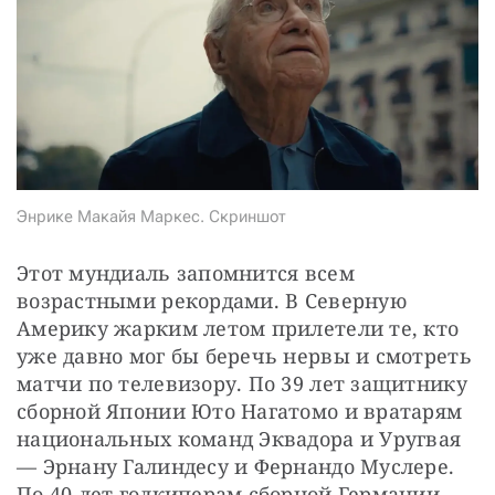
СТАТЬ СОУЧАСТНИКОМ
ПОДЕЛИТЬСЯ С ДРУЗЬЯМИ
Если у вас есть вопросы, пишите
donate@novayagazeta.ru
или
звоните:
+7 (929) 612-03-68
Энрике Макайя Маркес. Скриншот
Этот мундиаль запомнится всем 
возрастными рекордами. В Северную 
Америку жарким летом прилетели те, кто 
уже давно мог бы беречь нервы и смотреть 
матчи по телевизору. По 39 лет защитнику 
сборной Японии Юто Нагатомо и вратарям 
национальных команд Эквадора и Уругвая 
— Эрнану Галиндесу и Фернандо Муслере. 
По 40 лет голкиперам сборной Германии, 