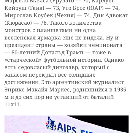
Марсело Бьелса (Урувай) — 70, Карлуш 
Кейруш (Гана) — 73, Уго Брос (ЮАР) — 74, 
Мирослав Коубек (Чехия) — 74, Дик Адвокат 
(Кюрасао) — 78. Такого количества 
монстров с планшетами ни одна 
вселенская ярмарка еще не видела. Ну и 
президент страны — хозяйки чемпионата 
— 80-летний Дональд Трамп — тоже в 
«старческой» футбольной истории. Однако 
есть седовласый динозавр, который с 
запасом перекрыл все солидные 
достижения. Это аргентинский журналист 
Энрике Макайя Маркес, родившийся в 1935-
м и до сих пор не уставший от баталий 
11x11.