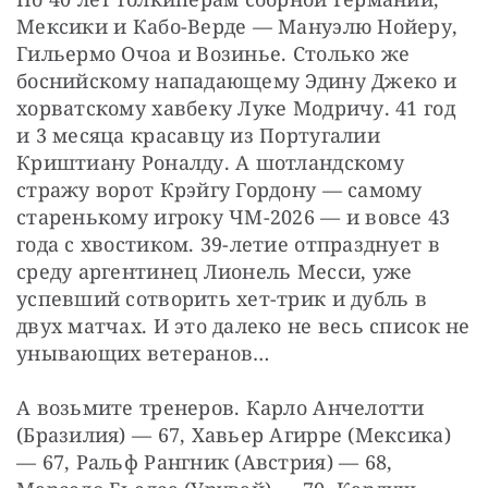
Мексики и Кабо-Верде — Мануэлю Нойеру, 
Гильермо Очоа и Возинье. Столько же 
боснийскому нападающему Эдину Джеко и 
хорватскому хавбеку Луке Модричу. 41 год 
и 3 месяца красавцу из Португалии 
Криштиану Роналду. А шотландскому 
стражу ворот Крэйгу Гордону — самому 
старенькому игроку ЧМ-2026 — и вовсе 43 
года с хвостиком. 39-летие отпразднует в 
среду аргентинец Лионель Месси, уже 
успевший сотворить хет-трик и дубль в 
двух матчах. И это далеко не весь список не 
унывающих ветеранов…
А возьмите тренеров. Карло Анчелотти 
(Бразилия) — 67, Хавьер Агирре (Мексика) 
— 67, Ральф Рангник (Австрия) — 68, 