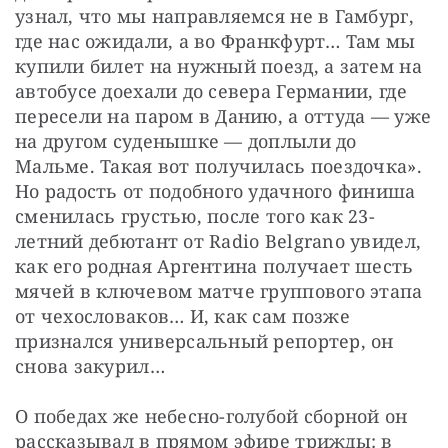
узнал, что мы направляемся не в Гамбург, 
где нас ожидали, а во Франкфурт… Там мы 
купили билет на нужный поезд, а затем на 
автобусе доехали до севера Германии, где 
пересели на паром в Данию, а оттуда — уже 
на другом суденышке — доплыли до 
Мальме. Такая вот получилась поездочка». 
Но радость от подобного удачного финиша 
сменилась грустью, после того как 23-
летний дебютант от Radio Belgrano увидел, 
как его родная Аргентина получает шесть 
мячей в ключевом матче группового этапа 
от чехословаков… И, как сам позже 
признался универсальный репортер, он 
снова закурил…
О победах же небесно-голубой сборной он 
рассказывал в прямом эфире трижды: в 