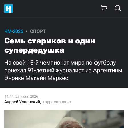
Поддержите
ЧМ-2026
СПОРТ
Семь стариков и один
нашу работу!
супердедушка
Ежемесячно
Разово
На свой 18-й чемпионат мира по футболу
3000
1000
приехал 91-летний журналист из Аргентины
Энрике Макайя Маркес
500
300
Андрей Успенский
,
корреспондент
Нажимая кнопку «Стать соучастником»,
я принимаю
условия
и подтверждаю свое гражданство РФ