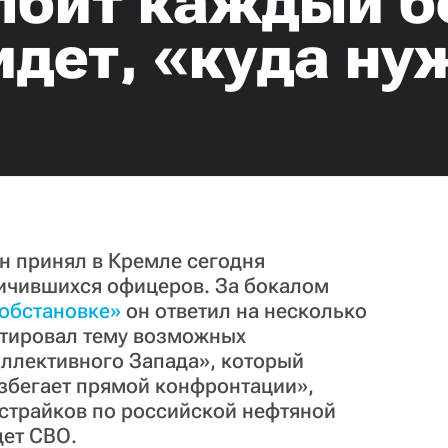
лбит каждый 
идет, «куда ну
н принял в Кремле сегодня
личившихся офицеров. За бокалом
обстановке»
он ответил на несколько
нтировал тему возможных
оллективного Запада», который
збегает прямой конфронтации»,
страйков по российской нефтяной
дет СВО.