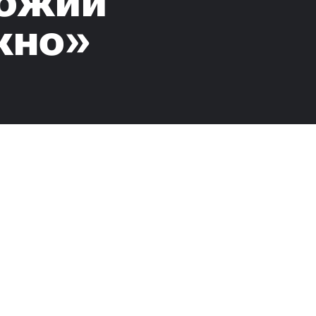
божий
жно»