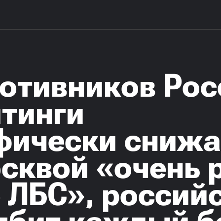
ротивников Рос
йтинги
фически снижа
сквой «очень 
 ЛБС», россий