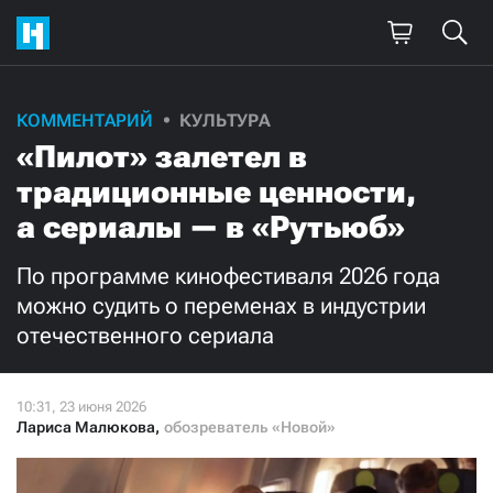
Поддержите
КОММЕНТАРИЙ
КУЛЬТУРА
«Пилот» залетел в
нашу работу!
традиционные ценности,
Ежемесячно
Разово
а сериалы — в «Рутьюб»
3000
1000
По программе кинофестиваля 2026 года
можно судить о переменах в индустрии
500
300
отечественного сериала
Лариса Малюкова
,
обозреватель «Новой»
Нажимая кнопку «Стать соучастником»,
я принимаю
условия
и подтверждаю свое гражданство РФ