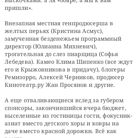
выскочками: а ля «бояре, а мы к вам 
пришли».
Внезапная местная генпродюсерша в 
желтых перьях (Кристина Асмус), 
замученная безденежьем программный 
директор (Юлианна Михневич), 
трогательная до слез пиарщица (Софья 
Лебедева). Камео Клима Шипенко (все ждут 
его и Крыжовникова в придачу), блогеры 
Ремизорро, Алексей Черников, продюсер 
Кинотеатр.ру Жан Просянов и другие.
А еще отваливающиеся вслед за губером 
спонсоры, закончившийся вчера бюджет, 
выселенные из гостиницы гости, фокусник-
азиат вместо детского хоры и ковры на 
даче вместо красной дорожки. Всё как 