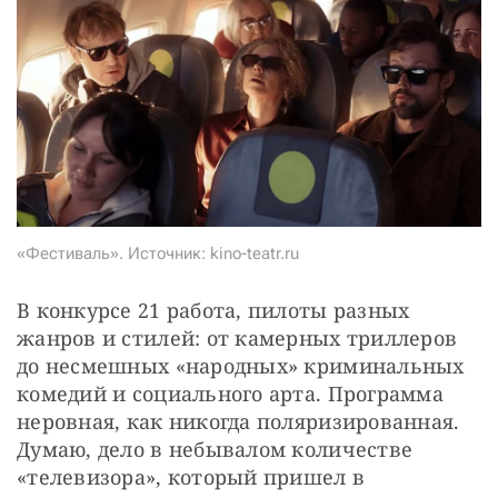
СТАТЬ СОУЧАСТНИКОМ
ПОДЕЛИТЬСЯ С ДРУЗЬЯМИ
Если у вас есть вопросы, пишите
donate@novayagazeta.ru
или
звоните:
+7 (929) 612-03-68
«Фестиваль». Источник: kino-teatr.ru
В конкурсе 21 работа, пилоты разных 
жанров и стилей: от камерных триллеров 
до несмешных «народных» криминальных 
комедий и социального арта. Программа 
неровная, как никогда поляризированная. 
Думаю, дело в небывалом количестве 
«телевизора», который пришел в 