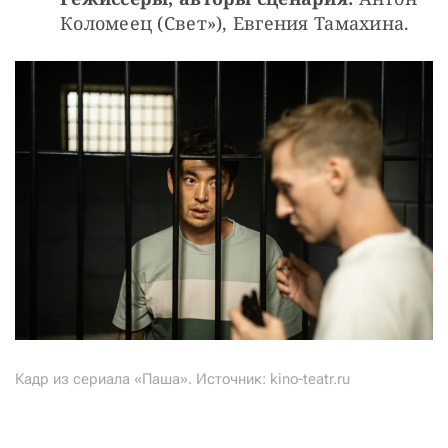
Коломеец (Свет»), Евгения Тамахина.
Кадр из сериала «Паша». Источник: kino-teatr.ru