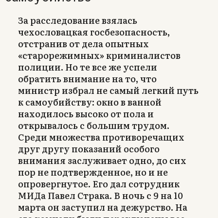
За расследование взялась
чехословацкая госбезопасность,
отстранив от дела опытных
«старорежимных» криминалистов
полиции. Но те все же успели
обратить внимание на то, что
министр избрал не самый легкий путь
к самоубийству: окно в ванной
находилось высоко от пола и
открывалось с большим трудом.
Среди множества противоречащих
друг другу показаний особого
внимания заслуживает одно, до сих
пор не подтвержденное, но и не
опровергнутое. Его дал сотрудник
МИДа Павел Страка. В ночь с 9 на 10
марта он заступил на дежурство. На