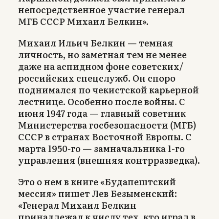
непосредственное участие генерал
МГБ СССР Михаил Белкин».
Михаил Ильич Белкин — темная
личность, но заметная тем не менее
даже на аспидном фоне советских/
российских спецслужб. Он споро
поднимался по чекистской карьерной
лестнице. Особенно после войны. С
июня 1947 года — главный советник
Министерства госбезопасности (МГБ)
СССР в странах Восточной Европы. С
марта 1950-го — замначальника 1-го
управления (внешняя контрразведка).
Это о нем в книге «Будапештский
мессия» пишет Лев Безыменский:
«Генерал Михаил Белкин
принадлежал к числу тех, кто играл в