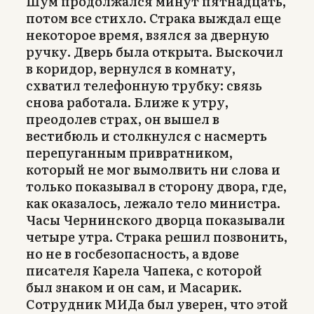
Шум продолжался минут пятнадцать,
потом все стихло. Страка выждал еще
некоторое время, взялся за дверную
ручку. Дверь была открыта. Выскочил
в коридор, вернулся в комнату,
схватил телефонную трубку: связь
снова работала. Ближе к утру,
преодолев страх, он вышел в
вестибюль и столкнулся с насмерть
перепуганным привратником,
который не мог вымолвить ни слова и
только показывал в сторону двора, где,
как оказалось, лежало тело министра.
Часы Чернинского дворца показывали
четыре утра. Страка решил позвонить,
но не в госбезопасность, а вдове
писателя Карела Чапека, с которой
был знаком и он сам, и Масарик.
Сотрудник МИДа был уверен, что этой