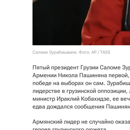
Саломе Зурабишвили. Фото: AP / TASS
Пятый президент Грузии Саломе З
Армении Никола Пашиняна первой, е
победе на выборах он сам. Зурабиш
лидерстве в грузинской оппозиции,
министр Ираклий Кобахидзе, ее веч
едва дождался сообщения Пашинян
Армянский лидер не случайно оказ
героев грузинского сюжета.