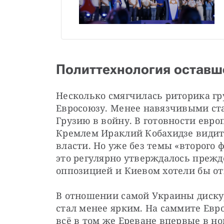
Политтехнология оставш
Несколько смягчилась риторика гр
Евросоюзу. Менее навязчивыми ста
Грузию в войну. В готовности евро
Кремлем Ираклий Кобахидзе видит
власти. Но уже без темы «второго ф
это регулярно утверждалось прежде
оппозицией и Киевом хотели бы от
В отношении самой Украины диску
стал менее ярким. На саммите Евр
всё в том же Ереване впервые в но