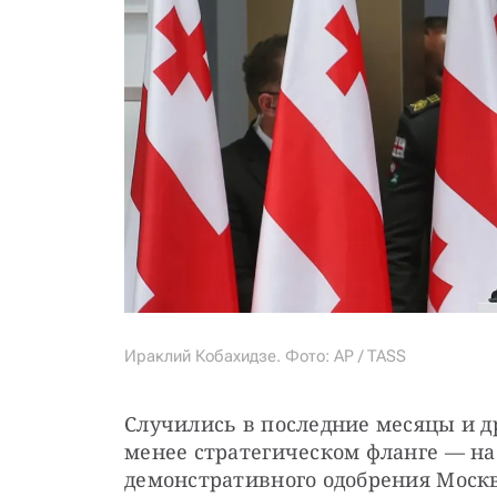
Ираклий Кобахидзе. Фото: AP / TASS
Случились в последние месяцы и д
менее стратегическом фланге — на 
демонстративного одобрения Москво