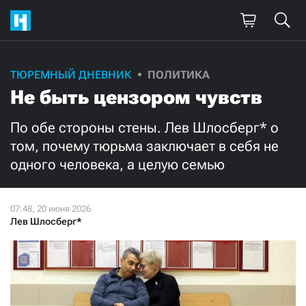
Поддержите
ТЮРЕМНЫЙ ДНЕВНИК
ПОЛИТИКА
Не быть цензором чувств
нашу работу!
Ежемесячно
Разово
По обе стороны стены. Лев Шлосберг* о
том, почему тюрьма заключает в себя не
одного человека, а целую семью
3000
1000
500
300
Лев Шлосберг*
Нажимая кнопку «Стать соучастником»,
я принимаю
условия
и подтверждаю свое гражданство РФ