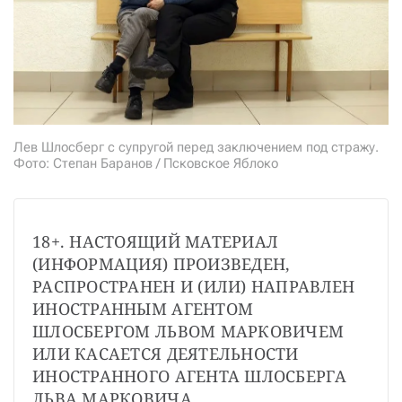
СТАТЬ СОУЧАСТНИКОМ
ПОДЕЛИТЬСЯ С ДРУЗЬЯМИ
Если у вас есть вопросы, пишите
donate@novayagazeta.ru
или
звоните:
+7 (929) 612-03-68
Лев Шлосберг с супругой перед заключением под стражу.
Фото: Степан Баранов / Псковское Яблоко
18+. НАСТОЯЩИЙ МАТЕРИАЛ 
(ИНФОРМАЦИЯ) ПРОИЗВЕДЕН, 
РАСПРОСТРАНЕН И (ИЛИ) НАПРАВЛЕН 
ИНОСТРАННЫМ АГЕНТОМ 
ШЛОСБЕРГОМ ЛЬВОМ МАРКОВИЧЕМ 
ИЛИ КАСАЕТСЯ ДЕЯТЕЛЬНОСТИ 
ИНОСТРАННОГО АГЕНТА ШЛОСБЕРГА 
ЛЬВА МАРКОВИЧА.