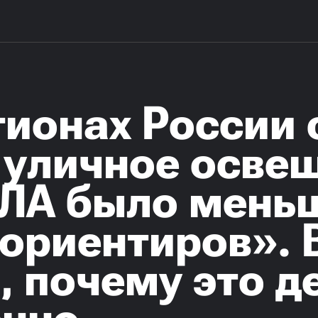
гионах России 
 уличное осве
ПЛА было мень
ориентиров». 
 почему это д