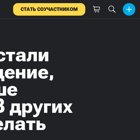
СТАТЬ СОУЧАСТНИКОМ
стали
щение,
ше
В других
елать