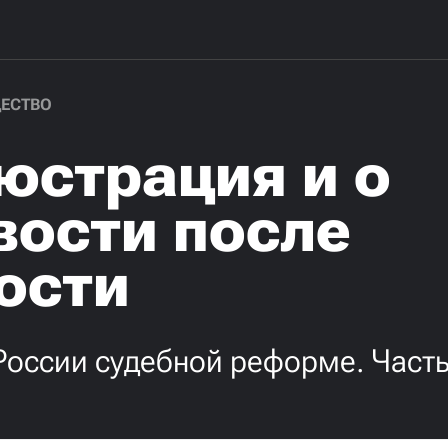
ЕСТВО
юстрация и о
вости после
ости
России судебной реформе. Часть