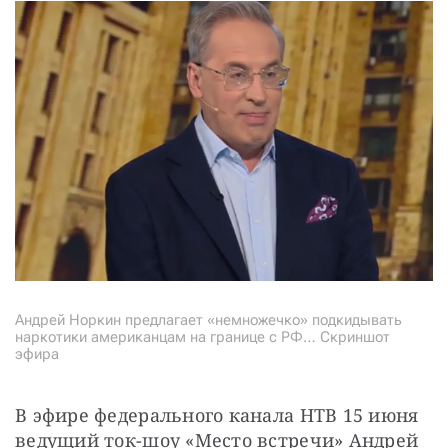
Андрей Норкин предлагает «немножечко» подкидывать
наркотики американцам на границе с РФ… Скриншот
эфира
В эфире федерального канала НТВ 15 июня 
ведущий ток-шоу «Место встречи» Андрей 