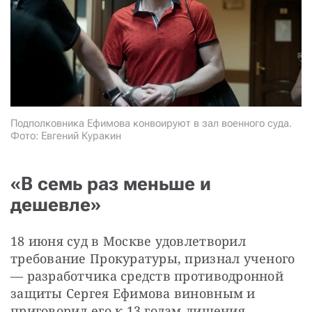
СТАТЬ СОУЧАСТНИКОМ
ПОДЕЛИТЬСЯ С ДРУЗЬЯМИ
Если у вас есть вопросы, пишите
donate@novayagazeta.ru
или
звоните:
+7 (929) 612-03-68
Подполковника Ефимова конвоируют в зал военного суда.
Фото: Евгений Куракин
«В семь раз меньше и
дешевле»
18 июня суд в Москве удовлетворил 
требование Прокуратуры, признал ученого 
— разработчика средств противодронной 
защиты Сергея Ефимова виновным и 
приговорил его к 13 годам лишения 