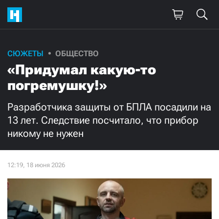
Поддержите
СЮЖЕТЫ
ОБЩЕСТВО
«Придумал какую-то
нашу работу!
погремушку!»
Ежемесячно
Разово
Разработчика защиты от БПЛА посадили на
3000
1000
13 лет. Следствие посчитало, что прибор
никому не нужен
500
300
Нажимая кнопку «Стать соучастником»,
я принимаю
условия
и подтверждаю свое гражданство РФ