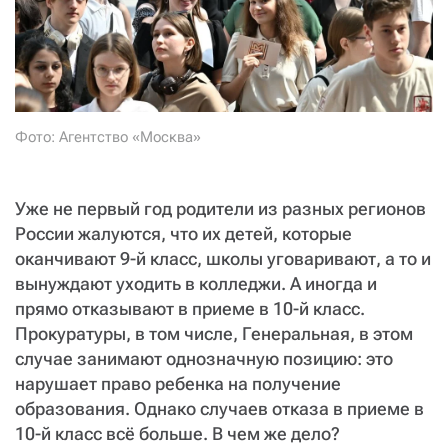
СТАТЬ СОУЧАСТНИКОМ
ПОДЕЛИТЬСЯ С ДРУЗЬЯМИ
Если у вас есть вопросы, пишите
donate@novayagazeta.ru
или
звоните:
+7 (929) 612-03-68
Фото: Агентство «Москва»
Уже не первый год родители из разных регионов
России жалуются, что их детей, которые
оканчивают 9-й класс, школы уговаривают, а то и
вынуждают уходить в колледжи. А иногда и
прямо отказывают в приеме в 10-й класс.
Прокуратуры, в том числе, Генеральная, в этом
случае занимают однозначную позицию: это
нарушает право ребенка на получение
образования. Однако случаев отказа в приеме в
10-й класс всё больше. В чем же дело?