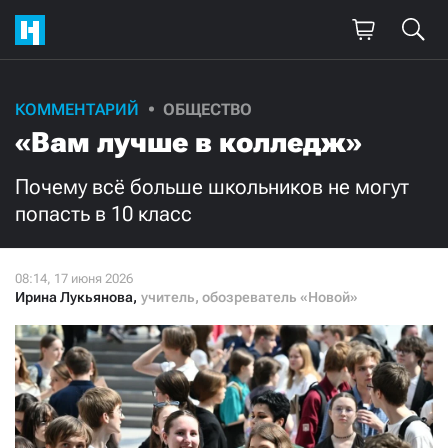
Поддержите
КОММЕНТАРИЙ
ОБЩЕСТВО
«Вам лучше в колледж»
нашу работу!
Ежемесячно
Разово
Почему всё больше школьников не могут
попасть в 10 класс
3000
1000
500
300
Ирина Лукьянова
,
учитель, обозреватель «Новой»
Нажимая кнопку «Стать соучастником»,
я принимаю
условия
и подтверждаю свое гражданство РФ