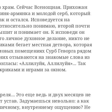
в храм. Сейчас Всенощная. Прихожан 
иня-армянка и молодой серб, который 
ак и остался. Исповедуется на 
относительно понимаю, второй почти 
лышит и понимает он. К исповеди он 
его личное духовное делание, никто не 
иками бегает местная детвора, которая 
овых помещениях Сурб Геворга рядом 
 них отзываются на знакомые слова из 
згласы: «Аллилуйя, Аллилуйя»… Так 
 криками и играми за окном.
преля… Это еще ведь и двух месяцев не 
т устав. Задумаешься невольно: а как 
 личному, внутреннему ощущению? Не 