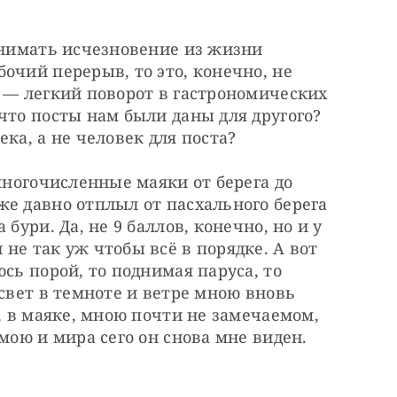
онимать исчезновение из жизни 
очий перерыв, то это, конечно, не 
 — легкий поворот в гастрономических 
что посты нам были даны для другого? 
ка, а не человек для поста?
многочисленные маяки от берега до 
е давно отплыл от пасхального берега 
бури. Да, не 9 баллов, конечно, но и у 
не так уж чтобы всё в порядке. А вот 
сь порой, то поднимая паруса, то 
свет в темноте и ветре мною вновь 
, в маяке, мною почти не замечаемом, 
 мою и мира сего он снова мне виден.